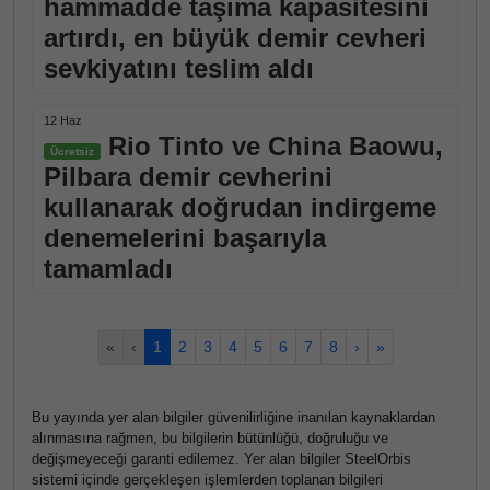
hammadde taşıma kapasitesini
artırdı, en büyük demir cevheri
sevkiyatını teslim aldı
12 Haz
Rio Tinto ve China Baowu,
Ücretsiz
Pilbara demir cevherini
kullanarak doğrudan indirgeme
denemelerini başarıyla
tamamladı
«
‹
1
2
3
4
5
6
7
8
›
»
Bu yayında yer alan bilgiler güvenilirliğine inanılan kaynaklardan
alınmasına rağmen, bu bilgilerin bütünlüğü, doğruluğu ve
değişmeyeceği garanti edilemez. Yer alan bilgiler SteelOrbis
sistemi içinde gerçekleşen işlemlerden toplanan bilgileri