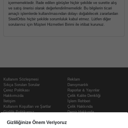
içermemektedir. İfade edilen görüşler hiçbir şekilde ve surette alış
ve satış önerisi olarak değerlendirilmemelidir. Bu bilgilerin ticari
amaçlı işlemlerde kullanılmasından dolayı doğabilecek zararlardan
SteelOrbis hiçbir şekilde sorumluluk kabul etmez. Lütfen diğer
sorularınız için Müşteri Hizmetleri Birimi ile irtibat kurunuz.
Kullanım Sözleşmesi
Reklam
Sıkça Sorulan Sorular
Danışmanlık
Çerez Politikası
Raporlar & Yayınlar
Hakkımızda
Çelik Kalite Denkliği
İletişim
İşlem Rehberi
Kullanım Koşulları ve Şartlar
Çelik Hakkında
Gizlilik Politikamız
Demir Hakkında
KVKK
Prime