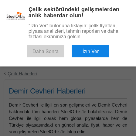
|
Türkçe
Giriş
Çelik sektöründeki gelişmelerden
anlık haberdar olun!
Menü
"İzin Ver" butonuna tıklayın; çelik fiyatları,
piyasa analizleri, tahmin raporları ve daha
fazlası ekranınıza gelsin.
Daha Sonra
İzin Ver
Ücretsiz Deneyin
<
Çelik Haberleri
Demir Cevheri Haberleri
Demir Cevheri ile ilgili en son gelişmeleri ve Demir Cevheri
hakkındaki tüm haberleri SteelOrbis’te bulabilirsiniz. Demir
Cevheri ile ilgili olarak hem global piyasalarda hem de
Türkiye piyasasındaki en güncel analiz, fiyat, haber ve en
son gelişmeleri SteelOrbis’te takip edin.