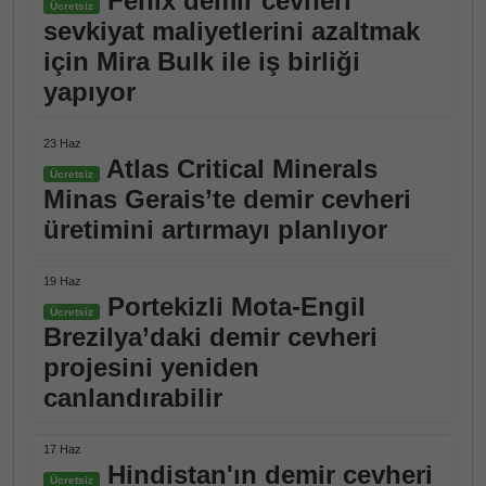
Fenix demir cevheri
Ücretsiz
sevkiyat maliyetlerini azaltmak
için Mira Bulk ile iş birliği
yapıyor
23 Haz
Atlas Critical Minerals
Ücretsiz
Minas Gerais’te demir cevheri
üretimini artırmayı planlıyor
19 Haz
Portekizli Mota-Engil
Ücretsiz
Brezilya’daki demir cevheri
projesini yeniden
canlandırabilir
17 Haz
Hindistan'ın demir cevheri
Ücretsiz