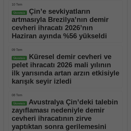
10 Tem
Çin’e sevkiyatların
Ücretsiz
artmasıyla Brezilya’nın demir
cevheri ihracatı 2026’nın
Haziran ayında %56 yükseldi
09 Tem
Küresel demir cevheri ve
Ücretsiz
pelet ihracatı 2026 mali yılının
ilk yarısında artan arzın etkisiyle
karışık seyir izledi
08 Tem
Avustralya Çin’deki talebin
Ücretsiz
zayıflaması nedeniyle demir
cevheri ihracatının zirve
yaptıktan sonra gerilemesini