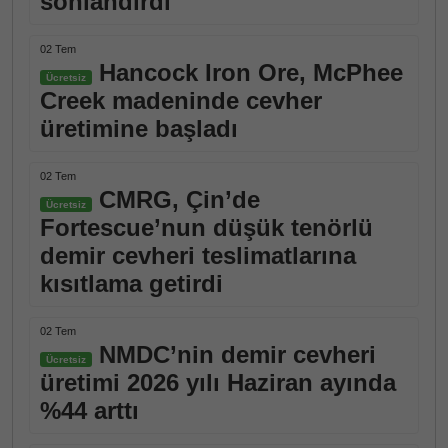
sonlandırdı
02 Tem
Hancock Iron Ore, McPhee
Ücretsiz
Creek madeninde cevher
üretimine başladı
02 Tem
CMRG, Çin’de
Ücretsiz
Fortescue’nun düşük tenörlü
demir cevheri teslimatlarına
kısıtlama getirdi
02 Tem
NMDC’nin demir cevheri
Ücretsiz
üretimi 2026 yılı Haziran ayında
%44 arttı