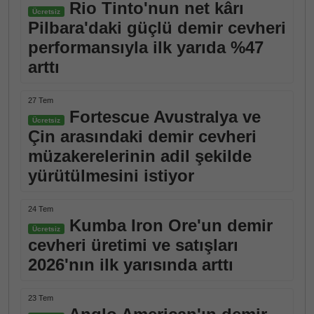
Rio Tinto'nun net kârı
Ücretsiz
Pilbara'daki güçlü demir cevheri
performansıyla ilk yarıda %47
arttı
27 Tem
Fortescue Avustralya ve
Ücretsiz
Çin arasındaki demir cevheri
müzakerelerinin adil şekilde
yürütülmesini istiyor
24 Tem
Kumba Iron Ore'un demir
Ücretsiz
cevheri üretimi ve satışları
2026'nın ilk yarısında arttı
23 Tem