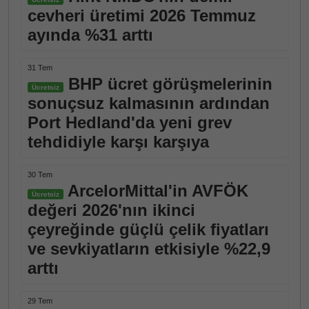
cevheri üretimi 2026 Temmuz
ayında %31 arttı
31 Tem
BHP ücret görüşmelerinin
Ücretsiz
sonuçsuz kalmasının ardından
Port Hedland'da yeni grev
tehdidiyle karşı karşıya
30 Tem
ArcelorMittal'in AVFÖK
Ücretsiz
değeri 2026'nın ikinci
çeyreğinde güçlü çelik fiyatları
ve sevkiyatların etkisiyle %22,9
arttı
29 Tem