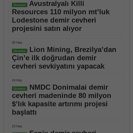
Avustralyalı Killi
Ücretsiz
Resources 110 milyon mt’luk
Lodestone demir cevheri
projesini satın alıyor
25 Haz
Lion Mining, Brezilya’dan
Ücretsiz
Çin’e ilk doğrudan demir
cevheri sevkiyatını yapacak
24 Haz
NMDC Donimalai demir
Ücretsiz
cevheri madeninde 80 milyon
$’lık kapasite artırımı projesi
başlattı
23 Haz