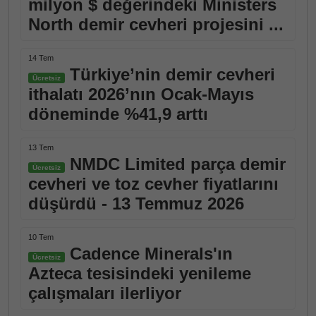
milyon $ değerindeki Ministers
North demir cevheri projesini ...
14 Tem
Türkiye’nin demir cevheri
Ücretsiz
ithalatı 2026’nın Ocak-Mayıs
döneminde %41,9 arttı
13 Tem
NMDC Limited parça demir
Ücretsiz
cevheri ve toz cevher fiyatlarını
düşürdü - 13 Temmuz 2026
10 Tem
Cadence Minerals'ın
Ücretsiz
Azteca tesisindeki yenileme
çalışmaları ilerliyor