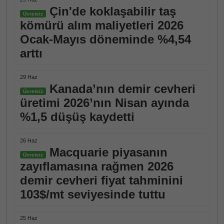
Çin'de koklaşabilir taş
Ücretsiz
kömürü alım maliyetleri 2026
Ocak-Mayıs döneminde %4,54
arttı
29 Haz
Kanada’nın demir cevheri
Ücretsiz
üretimi 2026’nın Nisan ayında
%1,5 düşüş kaydetti
26 Haz
Macquarie piyasanın
Ücretsiz
zayıflamasına rağmen 2026
demir cevheri fiyat tahminini
103$/mt seviyesinde tuttu
25 Haz