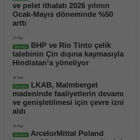
ve pelet ithalatı 2026 yılının
Ocak-Mayıs döneminde %50
arttı
17 Haz
BHP ve Rio Tinto çelik
Ücretsiz
talebinin Çin dışına kaymasıyla
Hindistan’a yöneliyor
16 Haz
LKAB, Malmberget
Ücretsiz
madeninde faaliyetlerin devamı
ve genişletilmesi için çevre izni
aldı
16 Haz
ArcelorMittal Poland
Ücretsiz