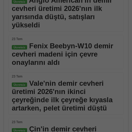
Anglo American'ın demir
Ücretsiz
cevheri üretimi 2026'nın ilk
yarısında düştü, satışları
yükseldi
23 Tem
Fenix Beebyn-W10 demir
Ücretsiz
cevheri madeni için çevre
onaylarını aldı
23 Tem
Vale'nin demir cevheri
Ücretsiz
üretimi 2026'nın ikinci
çeyreğinde ilk çeyreğe kıyasla
artarken, pelet üretimi düştü
23 Tem
Çin'in demir cevheri
Ücretsiz