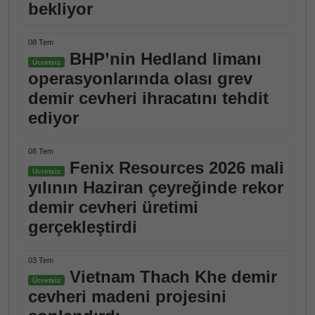
bekliyor
08 Tem
BHP’nin Hedland limanı
Ücretsiz
operasyonlarında olası grev
demir cevheri ihracatını tehdit
ediyor
08 Tem
Fenix Resources 2026 mali
Ücretsiz
yılının Haziran çeyreğinde rekor
demir cevheri üretimi
gerçekleştirdi
03 Tem
Vietnam Thach Khe demir
Ücretsiz
cevheri madeni projesini