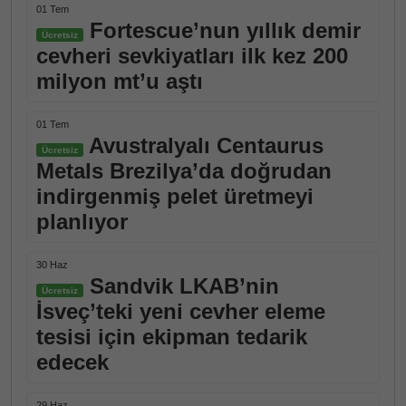
01 Tem
Fortescue’nun yıllık demir
Ücretsiz
cevheri sevkiyatları ilk kez 200
milyon mt’u aştı
01 Tem
Avustralyalı Centaurus
Ücretsiz
Metals Brezilya’da doğrudan
indirgenmiş pelet üretmeyi
planlıyor
30 Haz
Sandvik LKAB’nin
Ücretsiz
İsveç’teki yeni cevher eleme
tesisi için ekipman tedarik
edecek
29 Haz