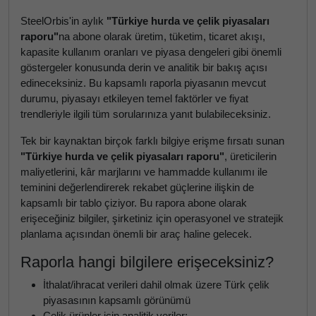
SteelOrbis'in aylık
"Türkiye hurda ve çelik piyasaları
raporu"
na abone olarak üretim, tüketim, ticaret akışı,
kapasite kullanım oranları ve piyasa dengeleri gibi önemli
göstergeler konusunda derin ve analitik bir bakış açısı
edineceksiniz. Bu kapsamlı raporla piyasanın mevcut
durumu, piyasayı etkileyen temel faktörler ve fiyat
trendleriyle ilgili tüm sorularınıza yanıt bulabileceksiniz.
Tek bir kaynaktan birçok farklı bilgiye erişme fırsatı sunan
"Türkiye hurda ve çelik piyasaları raporu"
, üreticilerin
maliyetlerini, kâr marjlarını ve hammadde kullanımı ile
teminini değerlendirerek rekabet güçlerine ilişkin de
kapsamlı bir tablo çiziyor. Bu rapora abone olarak
erişeceğiniz bilgiler, şirketiniz için operasyonel ve stratejik
planlama açısından önemli bir araç haline gelecek.
Raporla hangi bilgilere erişeceksiniz?
İthalat/ihracat verileri dahil olmak üzere Türk çelik
piyasasının kapsamlı görünümü
Çelik ürünler için analitik veriler;