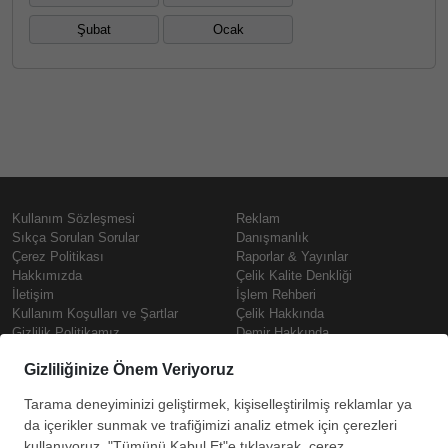
Şubat
Ocak
Kullanım Sözleşmesi
Reklam
Sıkça Sorulan Sorular
Danışmanlık
Çerez Politikası
Raporlar & Yayınlar
Hakkımızda
Çelik Kalite Denkliği
İletişim
İşlem Rehberi
Kullanım Koşulları ve Şartlar
Çelik Hakkında
Gizlilik Politikamız
Demir Hakkında
KVKK
Prime
Çelik Fiyatları
Copyright © SteelOrbis Elektronik
Pazaryeri A.Ş.
Demir Fiyatları