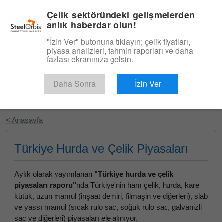
|
Türkçe
Giriş
Çelik sektöründeki gelişmelerden
anlık haberdar olun!
Menü
"İzin Ver" butonuna tıklayın; çelik fiyatları,
piyasa analizleri, tahmin raporları ve daha
fazlası ekranınıza gelsin.
Daha Sonra
İzin Ver
Ücretsiz Deneyin
< Anasayfa
Türkiye Hurda ve Çelik Piyasaları
Aylık olarak yayımlanan
"Türkiye hurda ve çelik
piyasaları raporu"
nda Türkiye'nin ham çelik, hurda, kare
kütük, uzun mamul (inşaat demiri, filmaşin ve diğerleri), slab
ve yassı mamul (sıcak rulo sac, soğuk rulo sac, galvanizli
sac ve diğerleri) piyasaları ele alınıyor.