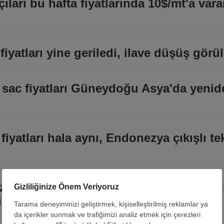
çıları bu hafta fiyatlarında 10$/mt'a var
fiyatları yine geriledi, ilave düşüş görül
lo sac fiyatları Güneydoğu Asya'da yenid
fiyatları hala aynı, Endonezya çıkışlı tek
z fiyatı son dönemdeki yatay seyrin ar
i