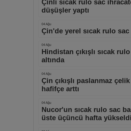
Çinli sıcak rulo sac ihracat
düşüşler yaptı
04 Ağu
Çin'de yerel sıcak rulo sac 
04 Ağu
Hindistan çıkışlı sıcak ru
altında
04 Ağu
Çin çıkışlı paslanmaz çelik 
hafifçe arttı
04 Ağu
Nucor'un sıcak rulo sac ba
üste üçüncü hafta yükseld