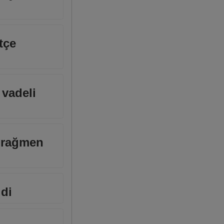
tçe
 vadeli
a rağmen
ldi