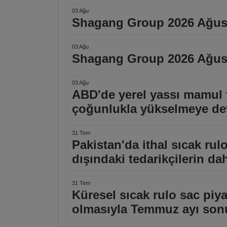
03 Ağu
Shagang Group 2026 Ağustos
03 Ağu
Shagang Group 2026 Ağustos
03 Ağu
ABD'de yerel yassı mamul fi
çoğunlukla yükselmeye de
31 Tem
Pakistan'da ithal sıcak rul
dışındaki tedarikçilerin dah
31 Tem
Küresel sıcak rulo sac piyas
olmasıyla Temmuz ayı son