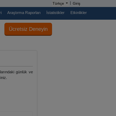
|
Türkçe
Giriş
i
Araştırma Raporları
İstatistikler
Etkinlikler
Ücretsiz Deneyin
alarındaki günlük ve
iniz.