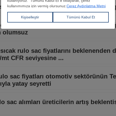
asında ticaret zayıf, bazı ithal fiyatlar g
i sıcak rulo sac segmentindeki düşüşe r
m olumsuz
sıcak rulo sac fiyatlarını beklenenden 
$/mt CFR seviyesine ...
rulo sac fiyatları otomotiv sektörünün 
yla yatay seyretti
o sac alımları üreticilerin artış beklenti