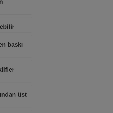
an
ebilir
en baskı
lifler
dından üst