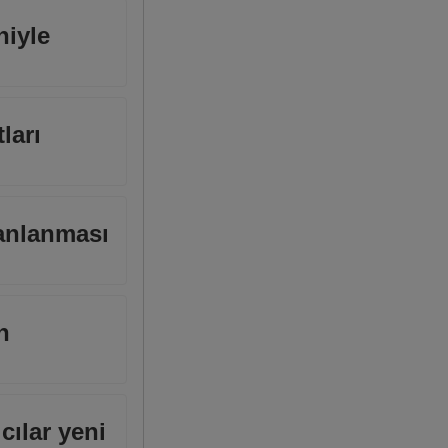
niyle
ları
canlanması
n
cılar yeni