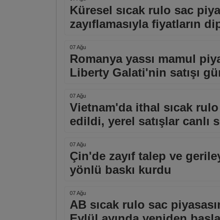
Küresel sıcak rulo sac piy
zayıflamasıyla fiyatların di
07 Ağu
Romanya yassı mamul piyas
Liberty Galati'nin satışı 
07 Ağu
Vietnam'da ithal sıcak rulo 
edildi, yerel satışlar canlı
07 Ağu
Çin'de zayıf talep ve geril
yönlü baskı kurdu
07 Ağu
AB sıcak rulo sac piyasasın
Eylül ayında yeniden başl