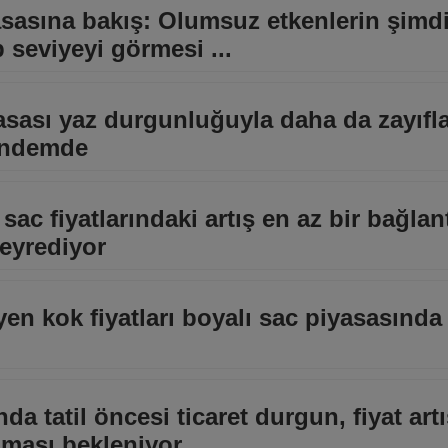
asasına bakış: Olumsuz etkenlerin şimdi
p seviyeyi görmesi ...
ası yaz durgunluğuyla daha da zayıfla
gündemde
sac fiyatlarındaki artış en az bir bağlant
 seyrediyor
eyen kok fiyatları boyalı sac piyasasında
da tatil öncesi ticaret durgun, fiyat art
aması bekleniyor