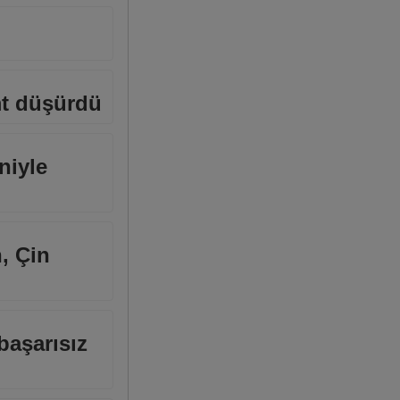
mt düşürdü
niyle
n, Çin
başarısız