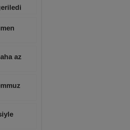
eriledi
ağmen
daha az
Temmuz
siyle