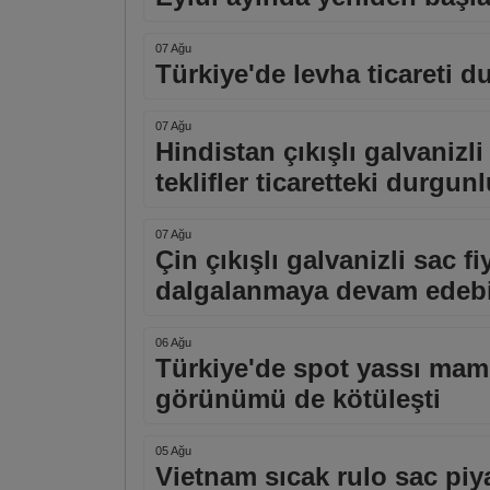
07 Ağu
Türkiye'de levha ticareti d
07 Ağu
Hindistan çıkışlı galvanizli
teklifler ticaretteki durgunl
07 Ağu
Çin çıkışlı galvanizli sac fi
dalgalanmaya devam edebi
06 Ağu
Türkiye'de spot yassı mamul
görünümü de kötüleşti
05 Ağu
Vietnam sıcak rulo sac piy