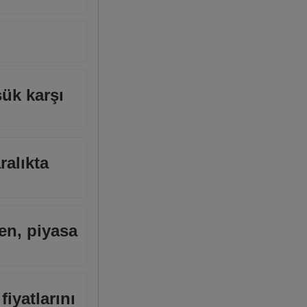
şük karşı
ralıkta
ken, piyasa
iyatlarını