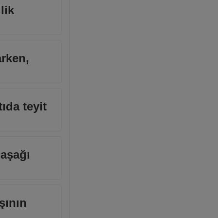
lik
rken,
ıda teyit
 aşağı
ışının