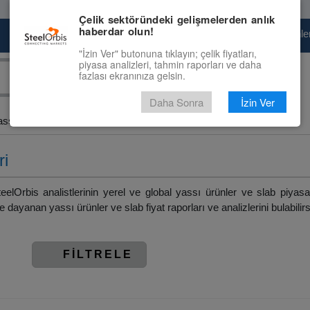
Çelik sektöründeki gelişmelerden anlık
haberdar olun!
Pazaryeri
Çelik Piyasası
Fiyat Tahminler
"İzin Ver" butonuna tıklayın; çelik fiyatları,
piyasa analizleri, tahmin raporları ve daha
fazlası ekranınıza gelsin.
Daha Sonra
İzin Ver
ssı Ürünler ve Slab
ri
eelOrbis analistlerinin yerel ve global yassı ürünler ve slab piyas
 dayanan yassı ürünler ve slab fiyat raporları ve analizlerini bulabilirs
FİLTRELE