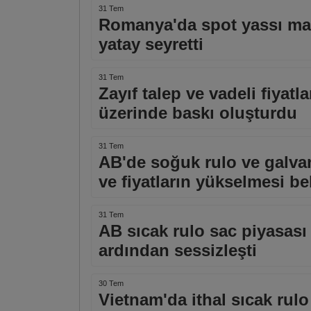
31 Tem
Romanya'da spot yassı mamu
yatay seyretti
31 Tem
Zayıf talep ve vadeli fiyatl
üzerinde baskı oluşturdu
31 Tem
AB'de soğuk rulo ve galva
ve fiyatların yükselmesi be
31 Tem
AB sıcak rulo sac piyasası 
ardından sessizleşti
30 Tem
Vietnam'da ithal sıcak rulo 