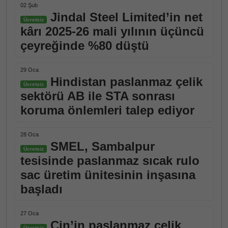
02 Şub
Jindal Steel Limited’in net
Ücretsiz
kârı 2025-26 mali yılının üçüncü
çeyreğinde %80 düştü
29 Oca
Hindistan paslanmaz çelik
Ücretsiz
sektörü AB ile STA sonrası
koruma önlemleri talep ediyor
28 Oca
SMEL, Sambalpur
Ücretsiz
tesisinde paslanmaz sıcak rulo
sac üretim ünitesinin inşasına
başladı
27 Oca
Çin’in paslanmaz çelik
Ücretsiz