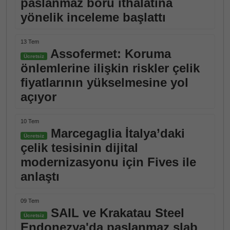
paslanmaz boru ithalatına
yönelik inceleme başlattı
13 Tem
Assofermet: Koruma
Ücretsiz
önlemlerine ilişkin riskler çelik
fiyatlarının yükselmesine yol
açıyor
10 Tem
Marcegaglia İtalya’daki
Ücretsiz
çelik tesisinin dijital
modernizasyonu için Fives ile
anlaştı
09 Tem
SAIL ve Krakatau Steel
Ücretsiz
Endonezya'da paslanmaz slab