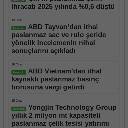
ihracatı 2025 yılında %0,6 düştü
19 Oca
ABD Tayvan’dan ithal
Ücretsiz
paslanmaz sac ve rulo şeride
yönelik incelemenin nihai
sonuçlarını açıkladı
16 Oca
ABD Vietnam’dan ithal
Ücretsiz
kaynaklı paslanmaz basınç
borusuna vergi getirdi
15 Oca
Yongjin Technology Group
Ücretsiz
yıllık 2 milyon mt kapasiteli
paslanmaz çelik tesisi yatırımı