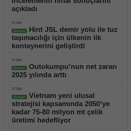
incelemenin nihai sonuçlarını
açıkladı
13 Şub
Hint JSL demir yolu ile tuz
Ücretsiz
taşımacılığı için ülkenin ilk
konteynerini geliştirdi
13 Şub
Outokumpu’nun net zararı
Ücretsiz
2025 yılında arttı
12 Şub
Vietnam yeni ulusal
Ücretsiz
stratejisi kapsamında 2050’ye
kadar 75-80 milyon mt çelik
üretimi hedefliyor