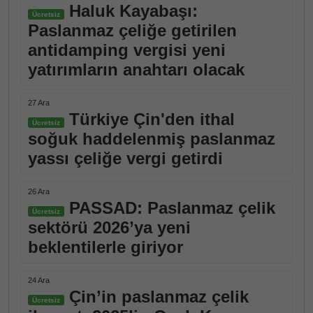
Haluk Kayabaşı:
Ücretsiz
Paslanmaz çeliğe getirilen
antidamping vergisi yeni
yatırımların anahtarı olacak
27 Ara
Türkiye Çin'den ithal
Ücretsiz
soğuk haddelenmiş paslanmaz
yassı çeliğe vergi getirdi
26 Ara
PASSAD: Paslanmaz çelik
Ücretsiz
sektörü 2026’ya yeni
beklentilerle giriyor
24 Ara
Çin’in paslanmaz çelik
Ücretsiz