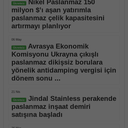
Nikel Paslanmaz 150
Ücretsiz
milyon $’ı aşan yatırımla
paslanmaz çelik kapasitesini
artırmayı planlıyor
06 May
Avrasya Ekonomik
Ücretsiz
Komisyonu Ukrayna çıkışlı
paslanmaz dikişsiz borulara
yönelik antidamping vergisi için
dönem sonu ...
21 Nis
Jindal Stainless perakende
Ücretsiz
paslanmaz inşaat demiri
satışına başladı