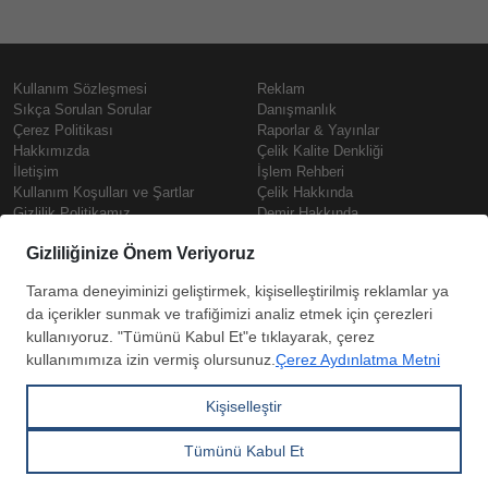
Kullanım Sözleşmesi
Reklam
Sıkça Sorulan Sorular
Danışmanlık
Çerez Politikası
Raporlar & Yayınlar
Hakkımızda
Çelik Kalite Denkliği
İletişim
İşlem Rehberi
Kullanım Koşulları ve Şartlar
Çelik Hakkında
Gizlilik Politikamız
Demir Hakkında
KVKK
Prime
Çelik Fiyatları
Copyright © SteelOrbis Elektronik
Pazaryeri A.Ş.
Demir Fiyatları
Tüm hakları saklıdır
Güncel Hurda Fiyatları
Filmaşin Fiyatları
HRC Fiyatları
Abone
Kredi Kartı ile
Boyalı Rulo Sac Fiyatları
ol
Ödeme
Kutu Profil Fiyatları
Trapez Sac Fiyatları