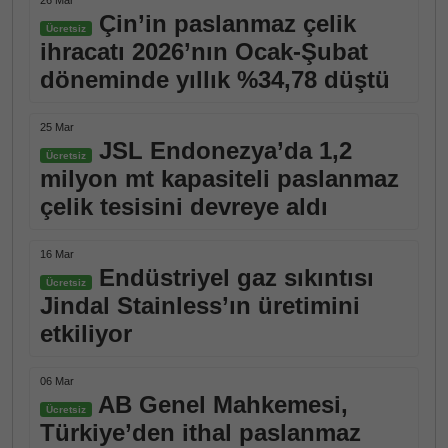
26 Mar
Çin’in paslanmaz çelik
Ücretsiz
ihracatı 2026’nın Ocak-Şubat
döneminde yıllık %34,78 düştü
25 Mar
JSL Endonezya’da 1,2
Ücretsiz
milyon mt kapasiteli paslanmaz
çelik tesisini devreye aldı
16 Mar
Endüstriyel gaz sıkıntısı
Ücretsiz
Jindal Stainless’ın üretimini
etkiliyor
06 Mar
AB Genel Mahkemesi,
Ücretsiz
Türkiye’den ithal paslanmaz