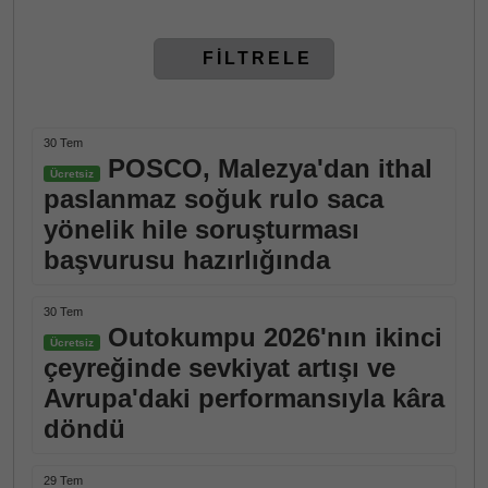
FİLTRELE
30 Tem
POSCO, Malezya'dan ithal
Ücretsiz
paslanmaz soğuk rulo saca
yönelik hile soruşturması
başvurusu hazırlığında
30 Tem
Outokumpu 2026'nın ikinci
Ücretsiz
çeyreğinde sevkiyat artışı ve
Avrupa'daki performansıyla kâra
döndü
29 Tem