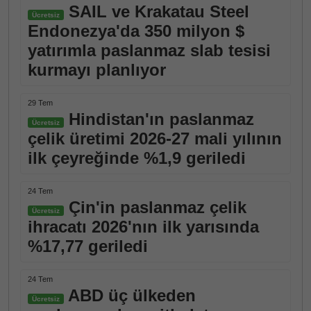
SAIL ve Krakatau Steel
Ücretsiz
Endonezya'da 350 milyon $
yatırımla paslanmaz slab tesisi
kurmayı planlıyor
29 Tem
Hindistan'ın paslanmaz
Ücretsiz
çelik üretimi 2026-27 mali yılının
ilk çeyreğinde %1,9 geriledi
24 Tem
Çin'in paslanmaz çelik
Ücretsiz
ihracatı 2026'nın ilk yarısında
%17,77 geriledi
24 Tem
ABD üç ülkeden
Ücretsiz