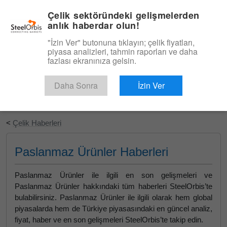
|
Türkçe
Giriş
Çelik sektöründeki gelişmelerden
anlık haberdar olun!
Menü
"İzin Ver" butonuna tıklayın; çelik fiyatları,
piyasa analizleri, tahmin raporları ve daha
fazlası ekranınıza gelsin.
Daha Sonra
İzin Ver
Ücretsiz Deneyin
<
Çelik Haberleri
Paslanmaz Ürünler Haberleri
Paslanmaz Ürünler ile ilgili en son gelişmeleri ve
Paslanmaz Ürünler hakkındaki tüm haberleri SteelOrbis’te
bulabilirsiniz. Paslanmaz Ürünler ile ilgili olarak hem global
piyasalarda hem de Türkiye piyasasındaki en güncel analiz,
fiyat, haber ve en son gelişmeleri SteelOrbis’te takip edin.