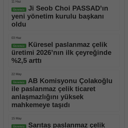
11 Haz
Ji Seob Choi PASSAD’ın
Ücretsiz
yeni yönetim kurulu başkanı
oldu
03 Haz
Küresel paslanmaz çelik
Ücretsiz
üretimi 2026’nın ilk çeyreğinde
%2,5 arttı
22 May
AB Komisyonu Çolakoğlu
Ücretsiz
ile paslanmaz çelik ticaret
anlaşmazlığını yüksek
mahkemeye taşıdı
15 May
Sarıtaş paslanmaz çelik
Ücretsiz