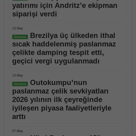
yatırımı için Andritz’e ekipman
siparişi verdi
13 May
Brezilya üç ülkeden ithal
Ücretsiz
sıcak haddelenmiş paslanmaz
çelikte damping tespit etti,
geçici vergi uygulanmadı
13 May
Outokumpu’nun
Ücretsiz
paslanmaz çelik sevkiyatları
2026 yılının ilk çeyreğinde
iyileşen piyasa faaliyetleriyle
arttı
07 May