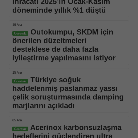
ihracatı 2025’in Ocak-Kasım
döneminde yıllık %1 düştü
19 Ara
Outokumpu, SKDM için
Ücretsiz
önerilen düzeltmeleri
desteklese de daha fazla
iyileştirme yapılmasını istiyor
15 Ara
Türkiye soğuk
Ücretsiz
haddelenmiş paslanmaz yassı
çelik soruşturmasında damping
marjlarını açıkladı
05 Ara
Acerinox karbonsuzlaşma
Ücretsiz
hedeflerini güçlendiren ultra