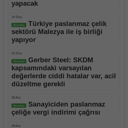
yapacak
14 Oca
Türkiye paslanmaz çelik
Ücretsiz
sektörü Malezya ile iş birliği
yapıyor
12 Oca
Gerber Steel: SKDM
Ücretsiz
kapsamındaki varsayılan
değerlerde ciddi hatalar var, acil
düzeltme gerekli
29 Ara
Sanayiciden paslanmaz
Ücretsiz
çeliğe vergi indirimi çağrısı
29 Ara