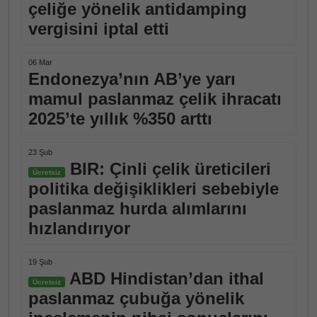
çeliğe yönelik antidamping
vergisini iptal etti
06 Mar
Endonezya’nın AB’ye yarı
mamul paslanmaz çelik ihracatı
2025’te yıllık %350 arttı
23 Şub
BIR: Çinli çelik üreticileri
Ücretsiz
politika değişiklikleri sebebiyle
paslanmaz hurda alımlarını
hızlandırıyor
19 Şub
ABD Hindistan’dan ithal
Ücretsiz
paslanmaz çubuğa yönelik