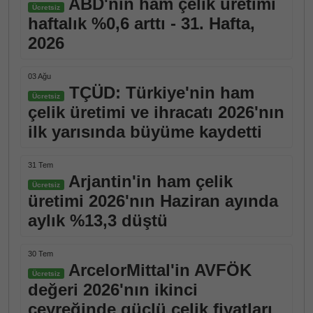
ABD'nin ham çelik üretimi
Ücretsiz
haftalık %0,6 arttı - 31. Hafta,
2026
03 Ağu
TÇÜD: Türkiye'nin ham
Ücretsiz
çelik üretimi ve ihracatı 2026'nın
ilk yarısında büyüme kaydetti
31 Tem
Arjantin'in ham çelik
Ücretsiz
üretimi 2026'nın Haziran ayında
aylık %13,3 düştü
30 Tem
ArcelorMittal'in AVFÖK
Ücretsiz
değeri 2026'nın ikinci
çeyreğinde güçlü çelik fiyatları