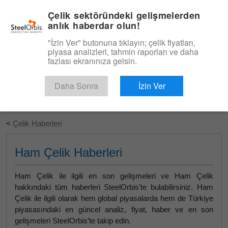
|
Türkçe
Giriş
Çelik sektöründeki gelişmelerden
anlık haberdar olun!
Menü
"İzin Ver" butonuna tıklayın; çelik fiyatları,
piyasa analizleri, tahmin raporları ve daha
fazlası ekranınıza gelsin.
Daha Sonra
İzin Ver
Ücretsiz Deneyin
<
Çelik Haberleri
Ham Çelik Haberleri
Ham Çelik ile ilgili en son gelişmeleri ve Ham Çelik
hakkındaki tüm haberleri SteelOrbis’te bulabilirsiniz. Ham
Çelik ile ilgili olarak hem global piyasalarda hem de Türkiye
piyasasındaki en güncel analiz, fiyat, haber ve en son
gelişmeleri SteelOrbis’te takip edin.