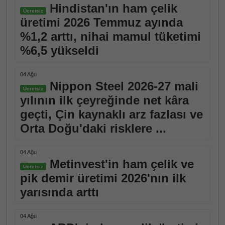
Hindistan'ın ham çelik
Ücretsiz
üretimi 2026 Temmuz ayında
%1,2 arttı, nihai mamul tüketimi
%6,5 yükseldi
04 Ağu
Nippon Steel 2026-27 mali
Ücretsiz
yılının ilk çeyreğinde net kâra
geçti, Çin kaynaklı arz fazlası ve
Orta Doğu'daki risklere ...
04 Ağu
Metinvest'in ham çelik ve
Ücretsiz
pik demir üretimi 2026'nın ilk
yarısında arttı
04 Ağu