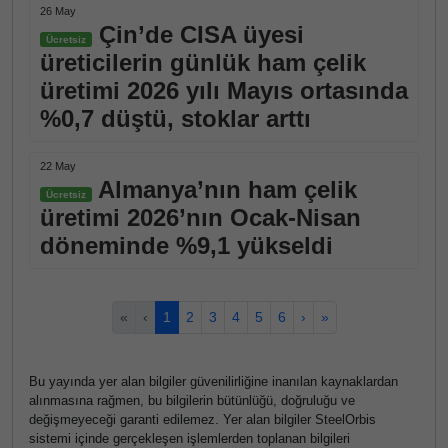
26 May
Çin’de CISA üyesi
Ücretsiz
üreticilerin günlük ham çelik
üretimi 2026 yılı Mayıs ortasında
%0,7 düştü, stoklar arttı
22 May
Almanya’nın ham çelik
Ücretsiz
üretimi 2026’nın Ocak-Nisan
döneminde %9,1 yükseldi
«
‹
1
2
3
4
5
6
›
»
Bu yayında yer alan bilgiler güvenilirliğine inanılan kaynaklardan
alınmasına rağmen, bu bilgilerin bütünlüğü, doğruluğu ve
değişmeyeceği garanti edilemez. Yer alan bilgiler SteelOrbis
sistemi içinde gerçekleşen işlemlerden toplanan bilgileri