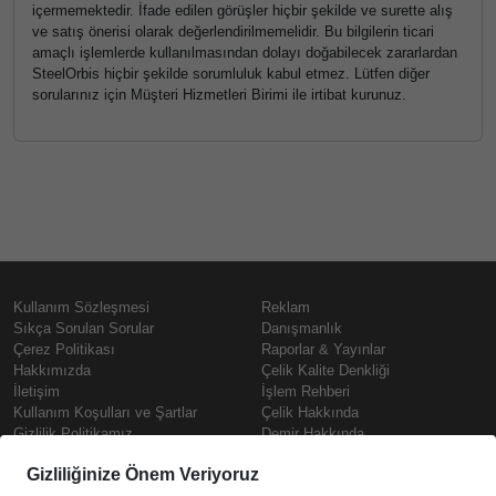
içermemektedir. İfade edilen görüşler hiçbir şekilde ve surette alış
ve satış önerisi olarak değerlendirilmemelidir. Bu bilgilerin ticari
amaçlı işlemlerde kullanılmasından dolayı doğabilecek zararlardan
SteelOrbis hiçbir şekilde sorumluluk kabul etmez. Lütfen diğer
sorularınız için Müşteri Hizmetleri Birimi ile irtibat kurunuz.
Kullanım Sözleşmesi
Reklam
Sıkça Sorulan Sorular
Danışmanlık
Çerez Politikası
Raporlar & Yayınlar
Hakkımızda
Çelik Kalite Denkliği
İletişim
İşlem Rehberi
Kullanım Koşulları ve Şartlar
Çelik Hakkında
Gizlilik Politikamız
Demir Hakkında
KVKK
Prime