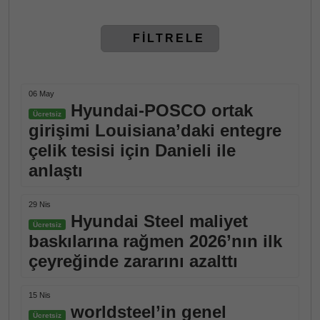
FİLTRELE
06 May
Hyundai-POSCO ortak
Ücretsiz
girişimi Louisiana’daki entegre
çelik tesisi için Danieli ile
anlaştı
29 Nis
Hyundai Steel maliyet
Ücretsiz
baskılarına rağmen 2026’nın ilk
çeyreğinde zararını azalttı
15 Nis
worldsteel’in genel
Ücretsiz