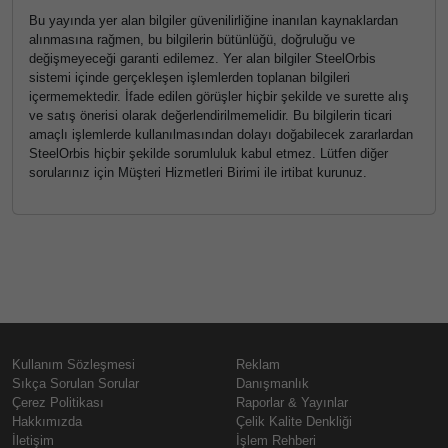
Bu yayında yer alan bilgiler güvenilirliğine inanılan kaynaklardan
alınmasına rağmen, bu bilgilerin bütünlüğü, doğruluğu ve
değişmeyeceği garanti edilemez. Yer alan bilgiler SteelOrbis
sistemi içinde gerçekleşen işlemlerden toplanan bilgileri
içermemektedir. İfade edilen görüşler hiçbir şekilde ve surette alış
ve satış önerisi olarak değerlendirilmemelidir. Bu bilgilerin ticari
amaçlı işlemlerde kullanılmasından dolayı doğabilecek zararlardan
SteelOrbis hiçbir şekilde sorumluluk kabul etmez. Lütfen diğer
sorularınız için Müşteri Hizmetleri Birimi ile irtibat kurunuz.
Kullanım Sözleşmesi
Reklam
Sıkça Sorulan Sorular
Danışmanlık
Çerez Politikası
Raporlar & Yayınlar
Hakkımızda
Çelik Kalite Denkliği
İletişim
İşlem Rehberi