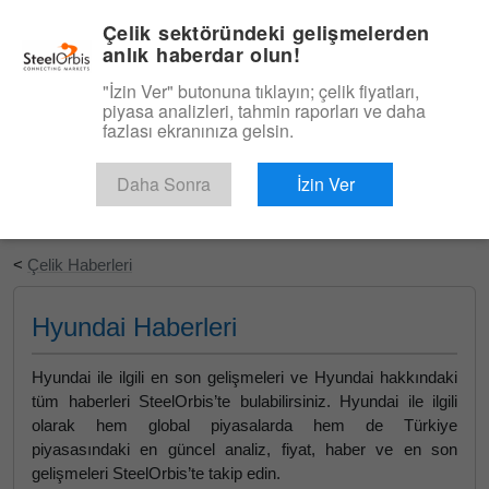
|
Türkçe
Giriş
Çelik sektöründeki gelişmelerden
anlık haberdar olun!
Menü
"İzin Ver" butonuna tıklayın; çelik fiyatları,
piyasa analizleri, tahmin raporları ve daha
fazlası ekranınıza gelsin.
Daha Sonra
İzin Ver
Ücretsiz Deneyin
<
Çelik Haberleri
Hyundai Haberleri
Hyundai ile ilgili en son gelişmeleri ve Hyundai hakkındaki
tüm haberleri SteelOrbis’te bulabilirsiniz. Hyundai ile ilgili
olarak hem global piyasalarda hem de Türkiye
piyasasındaki en güncel analiz, fiyat, haber ve en son
gelişmeleri SteelOrbis’te takip edin.