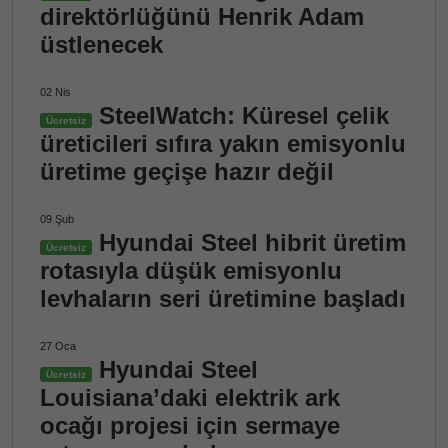
direktörlüğünü Henrik Adam
üstlenecek
02 Nis
SteelWatch: Küresel çelik
Ücretsiz
üreticileri sıfıra yakın emisyonlu
üretime geçişe hazır değil
09 Şub
Hyundai Steel hibrit üretim
Ücretsiz
rotasıyla düşük emisyonlu
levhaların seri üretimine başladı
27 Oca
Hyundai Steel
Ücretsiz
Louisiana’daki elektrik ark
ocağı projesi için sermaye