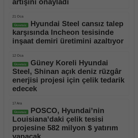
artışını onayladı
21 Oca
Hyundai Steel cansız talep
Ücretsiz
karşısında Incheon tesisinde
inşaat demiri üretimini azaltıyor
12 Oca
Güney Koreli Hyundai
Ücretsiz
Steel, Shinan açık deniz rüzgâr
enerjisi projesi için çelik tedarik
edecek
17 Ara
POSCO, Hyundai’nin
Ücretsiz
Louisiana’daki çelik tesisi
projesine 582 milyon $ yatırım
yapacak