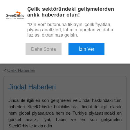
|
Türkçe
Giriş
Çelik sektöründeki gelişmelerden
anlık haberdar olun!
Menü
"İzin Ver" butonuna tıklayın; çelik fiyatları,
piyasa analizleri, tahmin raporları ve daha
fazlası ekranınıza gelsin.
Daha Sonra
İzin Ver
Ücretsiz Deneyin
<
Çelik Haberleri
Jindal Haberleri
Jindal ile ilgili en son gelişmeleri ve Jindal hakkındaki tüm
haberleri SteelOrbis’te bulabilirsiniz. Jindal ile ilgili olarak
hem global piyasalarda hem de Türkiye piyasasındaki en
güncel analiz, fiyat, haber ve en son gelişmeleri
SteelOrbis’te takip edin.