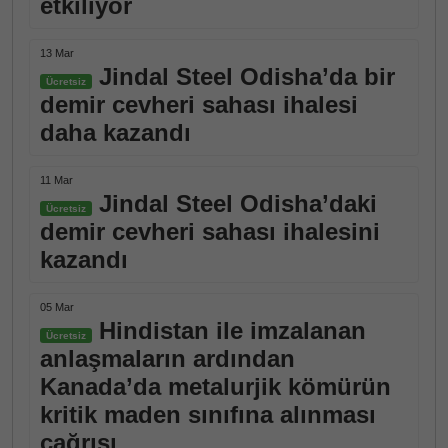
etkiliyor
13 Mar
Jindal Steel Odisha’da bir
Ücretsiz
demir cevheri sahası ihalesi
daha kazandı
11 Mar
Jindal Steel Odisha’daki
Ücretsiz
demir cevheri sahası ihalesini
kazandı
05 Mar
Hindistan ile imzalanan
Ücretsiz
anlaşmaların ardından
Kanada’da metalurjik kömürün
kritik maden sınıfına alınması
çağrısı