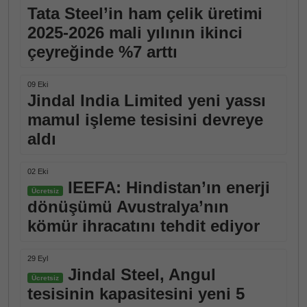
Tata Steel’in ham çelik üretimi
2025-2026 mali yılının ikinci
çeyreğinde %7 arttı
09 Eki
Jindal India Limited yeni yassı
mamul işleme tesisini devreye
aldı
02 Eki
IEEFA: Hindistan’ın enerji
Ücretsiz
dönüşümü Avustralya’nın
kömür ihracatını tehdit ediyor
29 Eyl
Jindal Steel, Angul
Ücretsiz
tesisinin kapasitesini yeni 5