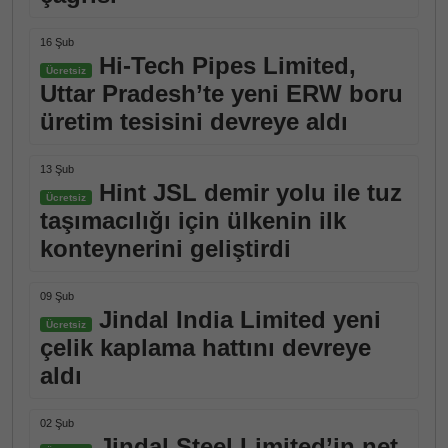
16 Şub
Hi-Tech Pipes Limited,
Ücretsiz
Uttar Pradesh’te yeni ERW boru
üretim tesisini devreye aldı
13 Şub
Hint JSL demir yolu ile tuz
Ücretsiz
taşımacılığı için ülkenin ilk
konteynerini geliştirdi
09 Şub
Jindal India Limited yeni
Ücretsiz
çelik kaplama hattını devreye
aldı
02 Şub
Jindal Steel Limited’in net