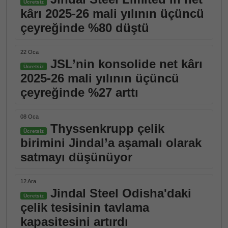
Ücretsiz
kârı 2025-26 mali yılının üçüncü
çeyreğinde %80 düştü
22 Oca
JSL’nin konsolide net kârı
Ücretsiz
2025-26 mali yılının üçüncü
çeyreğinde %27 arttı
08 Oca
Thyssenkrupp çelik
Ücretsiz
birimini Jindal’a aşamalı olarak
satmayı düşünüyor
12 Ara
Jindal Steel Odisha'daki
Ücretsiz
çelik tesisinin tavlama
kapasitesini artırdı