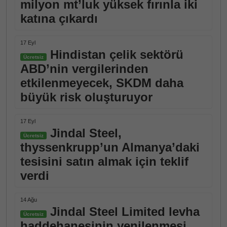
milyon mt’luk yüksek fırınla iki
katına çıkardı
17 Eyl
Hindistan çelik sektörü
Ücretsiz
ABD’nin vergilerinden
etkilenmeyecek, SKDM daha
büyük risk oluşturuyor
17 Eyl
Jindal Steel,
Ücretsiz
thyssenkrupp’un Almanya’daki
tesisini satın almak için teklif
verdi
14 Ağu
Jindal Steel Limited levha
Ücretsiz
haddehanesinin yenilenmesi