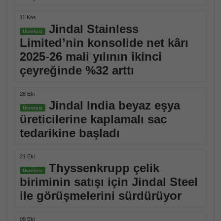
11 Kas
Jindal Stainless
Ücretsiz
Limited’nin konsolide net kârı
2025-26 mali yılının ikinci
çeyreğinde %32 arttı
28 Eki
Jindal India beyaz eşya
Ücretsiz
üreticilerine kaplamalı sac
tedarikine başladı
21 Eki
Thyssenkrupp çelik
Ücretsiz
biriminin satışı için Jindal Steel
ile görüşmelerini sürdürüyor
09 Eki