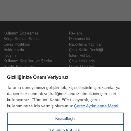
Kullanım Sözleşmesi
Reklam
Sıkça Sorulan Sorular
Danışmanlık
Çerez Politikası
Raporlar & Yayınlar
Hakkımızda
Çelik Kalite Denkliği
İletişim
İşlem Rehberi
Kullanım Koşulları ve Şartlar
Çelik Hakkında
Gizlilik Politikamız
Demir Hakkında
KVKK
Prime
Çelik Fiyatları
Copyright © SteelOrbis Elektronik
Pazaryeri A.Ş.
Demir Fiyatları
Tüm hakları saklıdır
Güncel Hurda Fiyatları
Filmaşin Fiyatları
HRC Fiyatları
Abone
Kredi Kartı ile
Boyalı Rulo Sac Fiyatları
ol
Ödeme
Kutu Profil Fiyatları