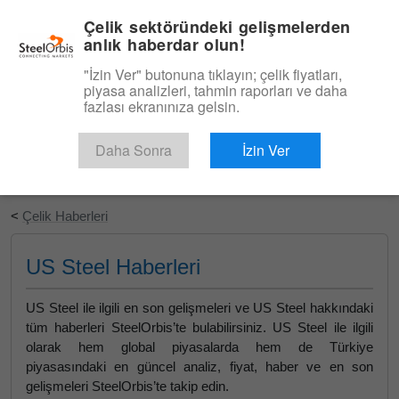
|
Türkçe
Giriş
Çelik sektöründeki gelişmelerden
anlık haberdar olun!
Menü
"İzin Ver" butonuna tıklayın; çelik fiyatları,
piyasa analizleri, tahmin raporları ve daha
fazlası ekranınıza gelsin.
Daha Sonra
İzin Ver
Ücretsiz Deneyin
<
Çelik Haberleri
US Steel Haberleri
US Steel ile ilgili en son gelişmeleri ve US Steel hakkındaki
tüm haberleri SteelOrbis’te bulabilirsiniz. US Steel ile ilgili
olarak hem global piyasalarda hem de Türkiye
piyasasındaki en güncel analiz, fiyat, haber ve en son
gelişmeleri SteelOrbis’te takip edin.