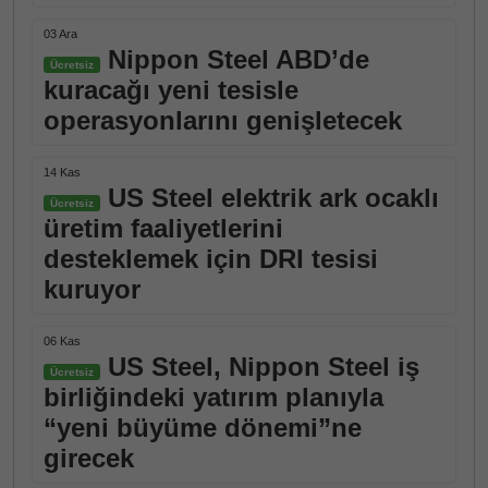
03 Ara
Nippon Steel ABD’de
Ücretsiz
kuracağı yeni tesisle
operasyonlarını genişletecek
14 Kas
US Steel elektrik ark ocaklı
Ücretsiz
üretim faaliyetlerini
desteklemek için DRI tesisi
kuruyor
06 Kas
US Steel, Nippon Steel iş
Ücretsiz
birliğindeki yatırım planıyla
“yeni büyüme dönemi”ne
girecek