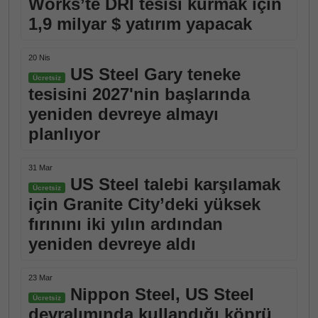
Works’te DRI tesisi kurmak için
1,9 milyar $ yatırım yapacak
20 Nis
US Steel Gary teneke
Ücretsiz
tesisini 2027'nin başlarında
yeniden devreye almayı
planlıyor
31 Mar
US Steel talebi karşılamak
Ücretsiz
için Granite City’deki yüksek
fırınını iki yılın ardından
yeniden devreye aldı
23 Mar
Nippon Steel, US Steel
Ücretsiz
devralımında kullandığı köprü