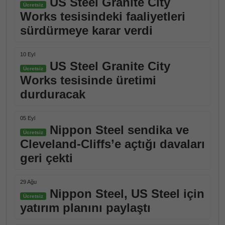
US Steel Granite City
Ücretsiz
Works tesisindeki faaliyetleri
sürdürmeye karar verdi
10 Eyl
US Steel Granite City
Ücretsiz
Works tesisinde üretimi
durduracak
05 Eyl
Nippon Steel sendika ve
Ücretsiz
Cleveland-Cliffs’e açtığı davaları
geri çekti
29 Ağu
Nippon Steel, US Steel için
Ücretsiz
yatırım planını paylaştı