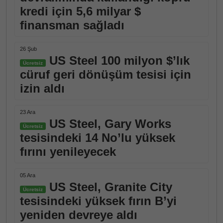
kredi için 5,6 milyar $
finansman sağladı
26 Şub
US Steel 100 milyon $’lık
Ücretsiz
cüruf geri dönüşüm tesisi için
izin aldı
23 Ara
US Steel, Gary Works
Ücretsiz
tesisindeki 14 No’lu yüksek
fırını yenileyecek
05 Ara
US Steel, Granite City
Ücretsiz
tesisindeki yüksek fırın B’yi
yeniden devreye aldı