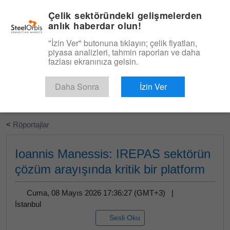
|
Türkçe
Giriş
Çelik sektöründeki gelişmelerden
anlık haberdar olun!
Menü
"İzin Ver" butonuna tıklayın; çelik fiyatları,
piyasa analizleri, tahmin raporları ve daha
fazlası ekranınıza gelsin.
Daha Sonra
İzin Ver
Ücretsiz Deneyin
<
Röportajlar
Ioannis Manessis: IREPAS sektörün
çözüm arayışında kritik bir platform
Cuma, 08 Mayıs 2026 17:36:27 (GMT+3) |
İstanbul
Sesli Oku