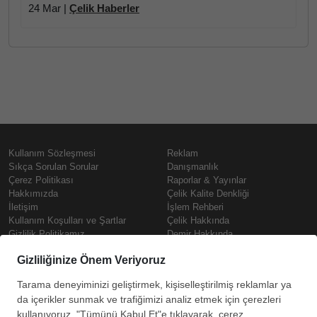
24 Mar |
Çelik Haberler
Kullanım Sözleşmesi
Reklam
Sıkça Sorulan Sorular
Danışmanlık
Çerez Politikası
Raporlar & Yayınlar
Hakkımızda
Çelik Kalite Denkliği
İletişim
İşlem Rehberi
Kullanım Koşulları ve Şartlar
Çelik Hakkında
Gizlilik Politikamız
Demir Hakkında
KVKK
Prime
Çelik Fiyatları
Copyright © SteelOrbis Elektronik
Pazaryeri A.Ş.
Demir Fiyatları