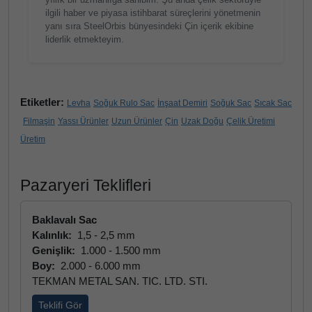
ilgili haber ve piyasa istihbarat süreçlerini yönetmenin
yanı sıra SteelOrbis bünyesindeki Çin içerik ekibine
liderlik etmekteyim.
Etiketler:
Levha
Soğuk Rulo Sac
İnşaat Demiri
Soğuk Sac
Sıcak Sac
Filmaşin
Yassı Ürünler
Uzun Ürünler
Çin
Uzak Doğu
Çelik Üretimi
Üretim
Pazaryeri Teklifleri
Baklavalı Sac
Kalınlık:
1,5 - 2,5 mm
Genişlik:
1.000 - 1.500 mm
Boy:
2.000 - 6.000 mm
TEKMAN METAL SAN. TIC. LTD. STI.
Teklifi Gör