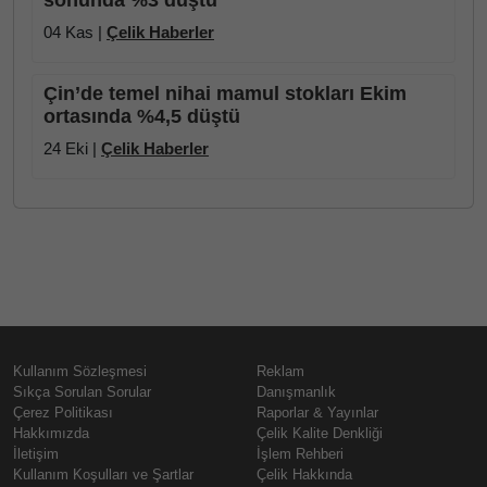
sonunda %3 düştü
04 Kas |
Çelik Haberler
Çin’de temel nihai mamul stokları Ekim
ortasında %4,5 düştü
24 Eki |
Çelik Haberler
Kullanım Sözleşmesi
Reklam
Sıkça Sorulan Sorular
Danışmanlık
Çerez Politikası
Raporlar & Yayınlar
Hakkımızda
Çelik Kalite Denkliği
İletişim
İşlem Rehberi
Kullanım Koşulları ve Şartlar
Çelik Hakkında