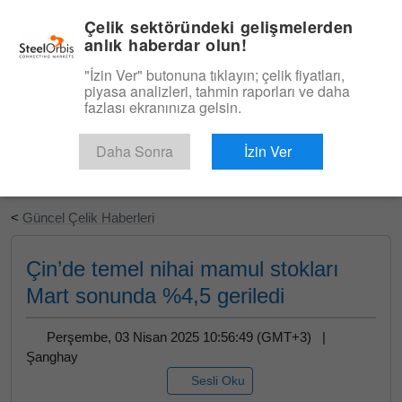
|
Türkçe
Giriş
Çelik sektöründeki gelişmelerden
anlık haberdar olun!
Menü
"İzin Ver" butonuna tıklayın; çelik fiyatları,
piyasa analizleri, tahmin raporları ve daha
fazlası ekranınıza gelsin.
Daha Sonra
İzin Ver
Ücretsiz Deneyin
<
Güncel Çelik Haberleri
Çin’de temel nihai mamul stokları
Mart sonunda %4,5 geriledi
Perşembe, 03 Nisan 2025 10:56:49 (GMT+3) |
Şanghay
Sesli Oku