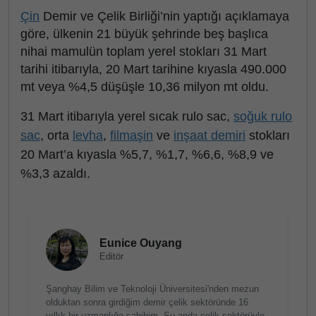
Çin
Demir ve Çelik Birliği’nin yaptığı açıklamaya
göre, ülkenin 21 büyük şehrinde beş başlıca
nihai mamulün toplam yerel stokları 31 Mart
tarihi itibarıyla, 20 Mart tarihine kıyasla 490.000
mt veya %4,5 düşüşle 10,36 milyon mt oldu.
31 Mart itibarıyla yerel sıcak rulo sac,
soğuk rulo
sac
, orta
levha
,
filmaşin
ve
inşaat demiri
stokları
20 Mart’a kıyasla %5,7, %1,7, %6,6, %8,9 ve
%3,3 azaldı.
Eunice Ouyang
Editör
Şanghay Bilim ve Teknoloji Üniversitesi'nden mezun
olduktan sonra girdiğim demir çelik sektöründe 16
yıllık bir uzmanlığa sahibim. Şu anda çelik sektörüyle