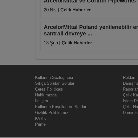
ArcelorMittal ve Corinth Pipeworks d
20 Nis |
Çelik Haberler
ArcelorMittal Poland yenilenebilir e
santrali devreye ...
13 Şub |
Çelik Haberler
Kullanım Sözleşmesi
Reklam
Sıkça Sorulan Sorular
Danışma
Çerez Politikası
Raporlar
Hakkımızda
Çelik Ka
İletişim
İşlem R
Kullanım Koşulları ve Şartlar
Çelik H
Gizlilik Politikamız
Demir H
KVKK
Prime