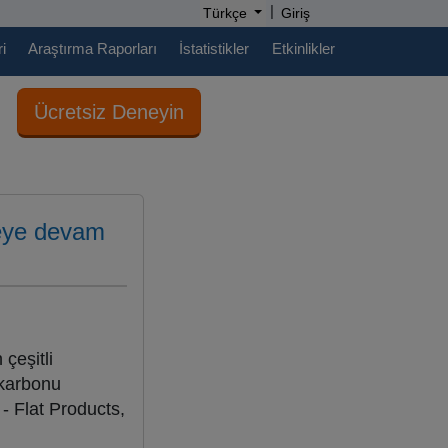
|
Türkçe
Giriş
i
Araştırma Raporları
İstatistikler
Etkinlikler
Ücretsiz Deneyin
emeye devam
 çeşitli
 karbonu
- Flat Products,