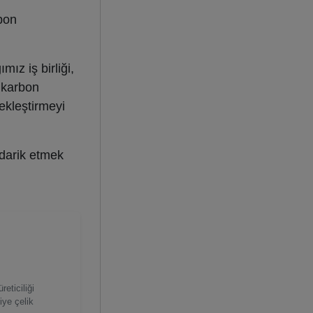
bon
ız iş birliği,
 karbon
ekleştirmeyi
darik etmek
eticiliği
iye çelik