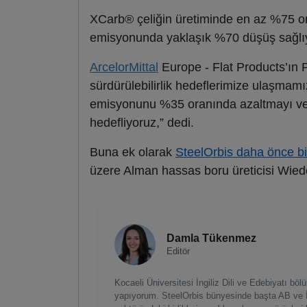
XCarb® çeliğin üretiminde en az %75 or
emisyonunda yaklaşık %70 düşüş sağlı
ArcelorMittal
Europe - Flat Products’ın P
sürdürülebilirlik hedeflerimize ulaşmam
emisyonunu %35 oranında azaltmayı ve 2
hedefliyoruz,” dedi.
Buna ek olarak
SteelOrbis daha önce bil
üzere Alman hassas boru üreticisi Wiede
Damla Tükenmez
Editör
Kocaeli Üniversitesi İngiliz Dili ve Edebiyatı bö
yapıyorum. SteelOrbis bünyesinde başta AB ve İngi