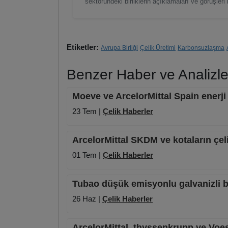
sektöründeki birliklerin açıklamaları ve görüşle
Etiketler:
Avrupa Birliği
Çelik Üretimi
Karbonsuzlaşma
Benzer Haber ve Analizle
Moeve ve ArcelorMittal Spain enerji 
23 Tem |
Çelik Haberler
ArcelorMittal SKDM ve kotaların çeli
01 Tem |
Çelik Haberler
Tubao düşük emisyonlu galvanizli bo
26 Haz |
Çelik Haberler
ArcelorMittal, thyssenkrupp ve Voes