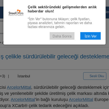
Çelik sektöründeki gelişmelerden anlık
haberdar olun!
Pazaryeri
Çelik Piyasası
Fiyat Tahminler
"İzin Ver" butonuna tıklayın; çelik fiyatları,
piyasa analizleri, tahmin raporları ve daha
fazlası ekranınıza gelsin.
Daha Sonra
İzin Ver
 ArcelorMittal...
ış çelikle sürdürülebilir geleceği destekl
MT+3) |
İstanbul
Sesli Oku
cisi
ArcelorMittal
, sürdürülebilir geleceği desteklemek için
 ve yenilenebilir şekilde üretilmiş çelik markası altında
diyor.
ArcelorMittal
’in bağlı kuruluşu
ArcelorMittal
Europe 
roup’a XCarb® çelik tedarik edeceğini açıkladı.