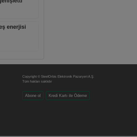
enişletti
eş enerjisi
Copyright © SteelOrbis Elektronik Pazaryeri A.Ş.
Tüm hakları saklıdır
Abone ol
Kredi Kartı ile Ödeme