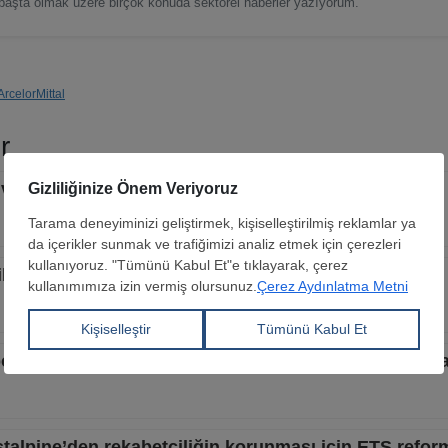
ri başta olmak üzere birçok konuda sektörel haberler yazıyorum.
ArcelorMittal
r
verimliliği anlaşması imzaladı
k türev ürünlerini kapsamasını istiyor
ru üretimi için ArcelorMittal’in XCarb® çeliğini kul
talpine’den rekabetçiliğin korunması için ETS refor