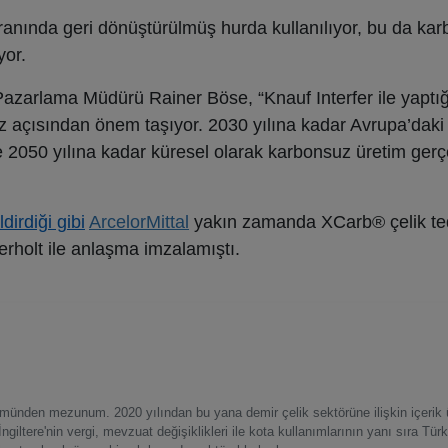
anında geri dönüştürülmüş hurda kullanılıyor, bu da kar
yor.
azarlama Müdürü Rainer Böse, “Knauf Interfer ile yaptığım
ız açısından önem taşıyor. 2030 yılına kadar Avrupa’daki
050 yılına kadar küresel olarak karbonsuz üretim gerç
dirdiği gibi
ArcelorMittal
yakın zamanda XCarb® çelik te
rholt ile anlaşma imzalamıştı.
lümünden mezunum. 2020 yılından bu yana demir çelik sektörüne ilişkin içerik ür
ltere'nin vergi, mevzuat değişiklikleri ile kota kullanımlarının yanı sıra Türk