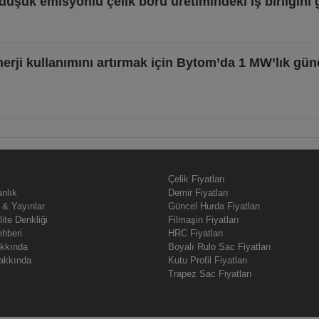
üşük emisyonlu çelik boru üretimindeki iş birliğini g
nerji kullanımını artırmak için Bytom’da 1 MW’lık gün
Çelik Fiyatları
nlık
Demir Fiyatları
 & Yayınlar
Güncel Hurda Fiyatları
lite Denkliği
Filmaşin Fiyatları
ehberi
HRC Fiyatları
akkında
Boyalı Rulo Sac Fiyatları
akkında
Kutu Profil Fiyatları
Trapez Sac Fiyatları