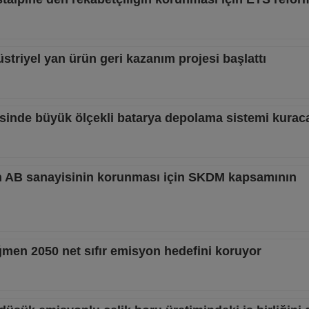
triyel yan ürün geri kazanım projesi başlattı
sinde büyük ölçekli batarya depolama sistemi kurac
AB sanayisinin korunması için SKDM kapsamının
ağmen 2050 net sıfır emisyon hedefini koruyor