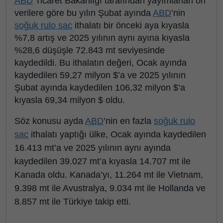
ABD
Ticaret Bakanlığı tarafından yayımlanan ön
verilere göre bu yılın Şubat ayında
ABD
’nin
soğuk rulo sac
ithalatı bir önceki aya kıyasla
%7,8 artış ve 2025 yılının aynı ayına kıyasla
%28,6 düşüşle 72.843 mt seviyesinde
kaydedildi. Bu ithalatın değeri, Ocak ayında
kaydedilen 59,27 milyon $’a ve 2025 yılının
Şubat ayında kaydedilen 106,32 milyon $’a
kıyasla 69,34 milyon $ oldu.
Söz konusu ayda
ABD
’nin en fazla
soğuk rulo
sac
ithalatı yaptığı ülke, Ocak ayında kaydedilen
16.413 mt’a ve 2025 yılının aynı ayında
kaydedilen 39.027 mt’a kıyasla 14.707 mt ile
Kanada oldu. Kanada’yı, 11.264 mt ile Vietnam,
9.398 mt ile Avustralya, 9.034 mt ile Hollanda ve
8.857 mt ile Türkiye takip etti.