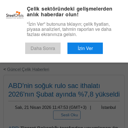
|
Türkçe
Giriş
Çelik sektöründeki gelişmelerden
anlık haberdar olun!
Menü
"İzin Ver" butonuna tıklayın; çelik fiyatları,
piyasa analizleri, tahmin raporları ve daha
fazlası ekranınıza gelsin.
Daha Sonra
İzin Ver
Ücretsiz Deneyin
<
Güncel Çelik Haberleri
ABD’nin soğuk rulo sac ithalatı
2026’nın Şubat ayında %7,8 yükseldi
Salı, 21 Nisan 2026 11:47:53 (GMT+3) |
İstanbul
Sesli Oku