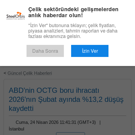
|
Türkçe
Giriş
Çelik sektöründeki gelişmelerden
anlık haberdar olun!
Menü
"İzin Ver" butonuna tıklayın; çelik fiyatları,
piyasa analizleri, tahmin raporları ve daha
fazlası ekranınıza gelsin.
Daha Sonra
İzin Ver
Ücretsiz Deneyin
<
Güncel Çelik Haberleri
ABD’nin OCTG boru ihracatı
2026’nın Şubat ayında %13,2 düşüş
kaydetti
Cuma, 24 Nisan 2026 11:41:31 (GMT+3) |
İstanbul