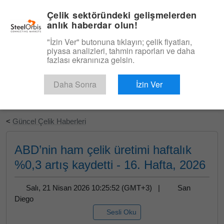
|
Türkçe
Giriş
Çelik sektöründeki gelişmelerden
anlık haberdar olun!
Menü
"İzin Ver" butonuna tıklayın; çelik fiyatları,
piyasa analizleri, tahmin raporları ve daha
fazlası ekranınıza gelsin.
Daha Sonra
İzin Ver
Ücretsiz Deneyin
<
Güncel Çelik Haberleri
ABD’nin ham çelik üretimi haftalık
%0,3 artış kaydetti - 16. Hafta, 2026
Salı, 21 Nisan 2026 10:25:52 (GMT+3) |
San
Diego
Sesli Oku