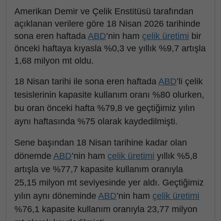
Amerikan Demir ve Çelik Enstitüsü tarafından
açıklanan verilere göre 18 Nisan 2026 tarihinde
sona eren haftada
ABD
’nin ham
çelik üretimi
bir
önceki haftaya kıyasla %0,3 ve yıllık %9,7 artışla
1,68 milyon mt oldu.
18 Nisan tarihi ile sona eren haftada
ABD
’li çelik
tesislerinin kapasite kullanım oranı %80 olurken,
bu oran önceki hafta %79,8 ve geçtiğimiz yılın
aynı haftasında %75 olarak kaydedilmişti.
Sene başından 18 Nisan tarihine kadar olan
dönemde
ABD
’nin ham
çelik üretimi
yıllık %5,8
artışla ve %77,7 kapasite kullanım oranıyla
25,15 milyon mt seviyesinde yer aldı. Geçtiğimiz
yılın aynı döneminde
ABD
’nin ham
çelik üretimi
%76,1 kapasite kullanım oranıyla 23,77 milyon