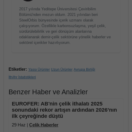
2017 yılında Yeditepe Üniversitesi Çeviribilim
Bölümü'nden mezun oldum. 2021 yılından beri
SteelOrbis bünyesinde içerik uzmanı olarak
çalışıyorum. Özellikle karbonsuzlaşma, yeşil çelik,
sürdürülebilirlik ve geri dönüşüm alanlarına
odaklanarak demir-çelik sektörüne yönelik haberler ve
sektörel içerikler hazırlıyorum.
Etiketler:
Yassı Ürünler
Uzun Ürünler
Avrupa Birliği
İth/ihr İstatistikleri
Benzer Haber ve Analizler
EUROFER: AB'nin çelik ithalatı 2025
sonundaki rekor artışın ardından 2026’nın
ilk çeyreğinde düştü
29 Haz |
Çelik Haberler