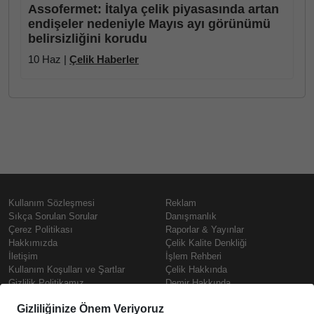
Assofermet: İtalya çelik piyasasında artan
endişeler nedeniyle Mayıs ayı görünümü
belirsizliğini korudu
10 Haz |
Çelik Haberler
Kullanım Sözleşmesi
Reklam
Sıkça Sorulan Sorular
Danışmanlık
Çerez Politikası
Raporlar & Yayınlar
Hakkımızda
Çelik Kalite Denkliği
İletişim
İşlem Rehberi
Kullanım Koşulları ve Şartlar
Çelik Hakkında
Gizlilik Politikamız
Demir Hakkında
KVKK
Prime