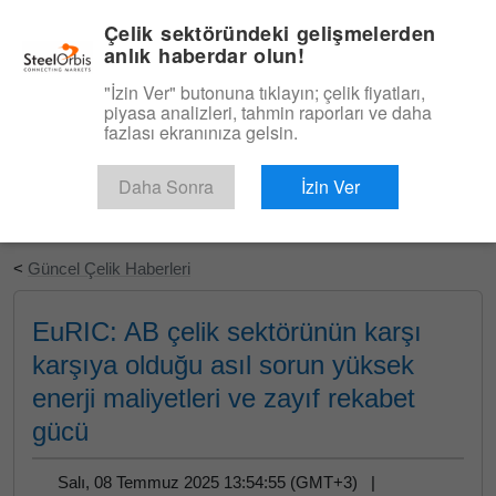
|
Türkçe
Giriş
Çelik sektöründeki gelişmelerden
anlık haberdar olun!
Menü
"İzin Ver" butonuna tıklayın; çelik fiyatları,
piyasa analizleri, tahmin raporları ve daha
fazlası ekranınıza gelsin.
Daha Sonra
İzin Ver
Ücretsiz Deneyin
<
Güncel Çelik Haberleri
EuRIC: AB çelik sektörünün karşı
karşıya olduğu asıl sorun yüksek
enerji maliyetleri ve zayıf rekabet
gücü
Salı, 08 Temmuz 2025 13:54:55 (GMT+3) |