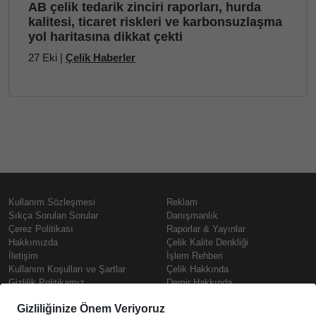
AB çelik tedarik zinciri raporları, hurda
kalitesi, ticaret riskleri ve karbonsuzlaşma
yol haritasına dikkat çekti
27 Eki |
Çelik Haberler
Kullanım Sözleşmesi
Reklam
Sıkça Sorulan Sorular
Danışmanlık
Çerez Politikası
Raporlar & Yayınlar
Hakkımızda
Çelik Kalite Denkliği
İletişim
İşlem Rehberi
Kullanım Koşulları ve Şartlar
Çelik Hakkında
Gizlilik Politikamız
Demir Hakkında
KVKK
Prime