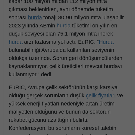
kadar 100 milyon mt’dan 112 milyon mt’a
çıkması beklenirken, aynı dönemde tüketim
sonrası
hurda
tonajı 80-90 milyon mt’a ulaşabilir.
2023 yılında AB’nin
hurda
tüketimi on yılın en
düşük seviyesi olan 75,1 milyon mt’a inerek
hurda
arzı fazlasına yol açtı. EuRIC, “
Hurda
bulunabilirliği Avrupa’da kullanılan seviyenin
oldukça üzerinde. Sorun geri dönüşümcülerden
kaynaklanmıyor, çelik üreticileri mevcut hurdayı
kullanmıyor,” dedi.
EuRIC, Avrupa çelik sektörünün karşı karşıya
olduğu gerçek sorunların düşük
çelik fiyatları
ve
yüksek enerji fiyatları nedeniyle artan üretim
maliyetleri olduğunu ve bunun da sektörün
rekabet gücünü azalttığını belirtti.
Konfederasyon, bu sorunların küresel talebin