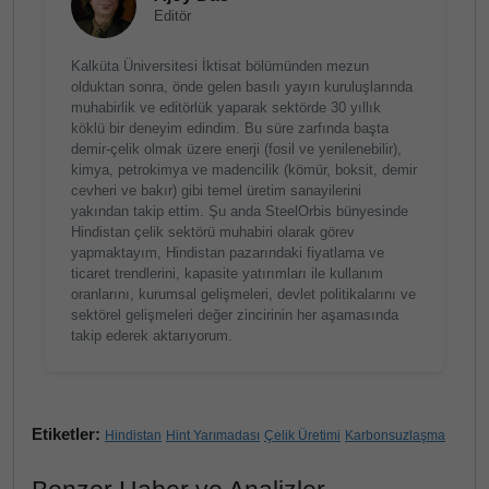
Editör
Kalküta Üniversitesi İktisat bölümünden mezun
olduktan sonra, önde gelen basılı yayın kuruluşlarında
muhabirlik ve editörlük yaparak sektörde 30 yıllık
köklü bir deneyim edindim. Bu süre zarfında başta
demir-çelik olmak üzere enerji (fosil ve yenilenebilir),
kimya, petrokimya ve madencilik (kömür, boksit, demir
cevheri ve bakır) gibi temel üretim sanayilerini
yakından takip ettim. Şu anda SteelOrbis bünyesinde
Hindistan çelik sektörü muhabiri olarak görev
yapmaktayım, Hindistan pazarındaki fiyatlama ve
ticaret trendlerini, kapasite yatırımları ile kullanım
oranlarını, kurumsal gelişmeleri, devlet politikalarını ve
sektörel gelişmeleri değer zincirinin her aşamasında
takip ederek aktarıyorum.
Etiketler:
Hindistan
Hint Yarımadası
Çelik Üretimi
Karbonsuzlaşma