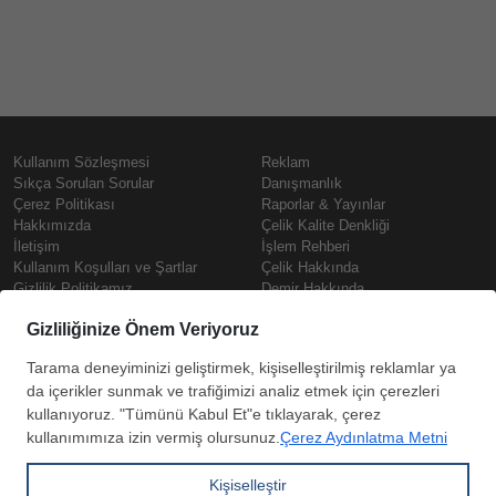
Kullanım Sözleşmesi
Reklam
Sıkça Sorulan Sorular
Danışmanlık
Çerez Politikası
Raporlar & Yayınlar
Hakkımızda
Çelik Kalite Denkliği
İletişim
İşlem Rehberi
Kullanım Koşulları ve Şartlar
Çelik Hakkında
Gizlilik Politikamız
Demir Hakkında
KVKK
Prime
Çelik Fiyatları
Copyright © SteelOrbis Elektronik
Pazaryeri A.Ş.
Demir Fiyatları
Tüm hakları saklıdır
Güncel Hurda Fiyatları
Filmaşin Fiyatları
HRC Fiyatları
Abone
Kredi Kartı ile
Boyalı Rulo Sac Fiyatları
ol
Ödeme