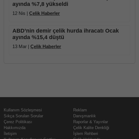
ayında %7,8 yükseldi
12 Nis |
Çelik Haberler
ABD’nin demir çelik hurda ihracatı Ocak
ayında %15,4 düştü
13 Mar |
Çelik Haberler
Kullanım Sözleşmesi
Reklam
Sıkça Sorulan Sorular
Danışmanlık
Çerez Politikası
Raporlar & Yayınlar
Hakkımızda
Çelik Kalite Denkliği
İletişim
İşlem Rehberi