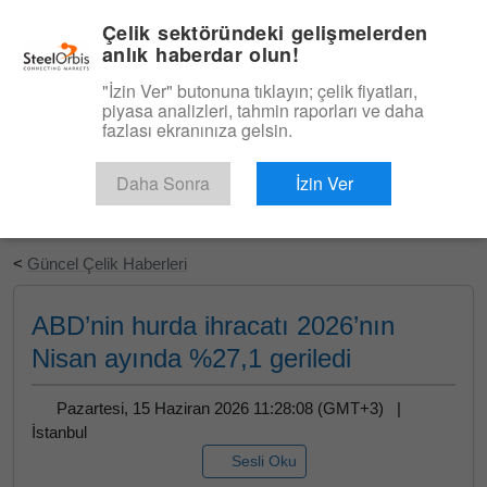
|
Türkçe
Giriş
Çelik sektöründeki gelişmelerden
anlık haberdar olun!
Menü
"İzin Ver" butonuna tıklayın; çelik fiyatları,
piyasa analizleri, tahmin raporları ve daha
fazlası ekranınıza gelsin.
Daha Sonra
İzin Ver
Ücretsiz Deneyin
<
Güncel Çelik Haberleri
ABD’nin hurda ihracatı 2026’nın
Nisan ayında %27,1 geriledi
Pazartesi, 15 Haziran 2026 11:28:08 (GMT+3) |
İstanbul
Sesli Oku