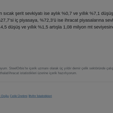
 sıcak şerit sevkiyatı ise aylık %0,7 ve yıllık %7,1 düşü
27,7’si iç piyasaya, %72,3’ü ise ihracat piyasalarına sevk
14,5 düşüş ve yıllık %1,5 artışla 1,08 milyon mt seviyesin
um. SteelOrbis’te içerik uzmanı olarak üç yıldır demir çelik sektöründe çalışı
thalat/ihracat istatistikleri üzerine içerik hazırlıyorum.
k Doğu
Çelik Üretimi
İth/ihr İstatistikleri