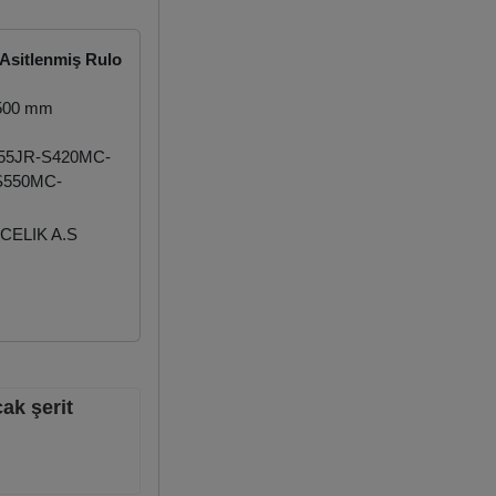
Asitlenmiş Rulo
.500 mm
55JR-S420MC-
S550MC-
CELIK A.S
ak şerit