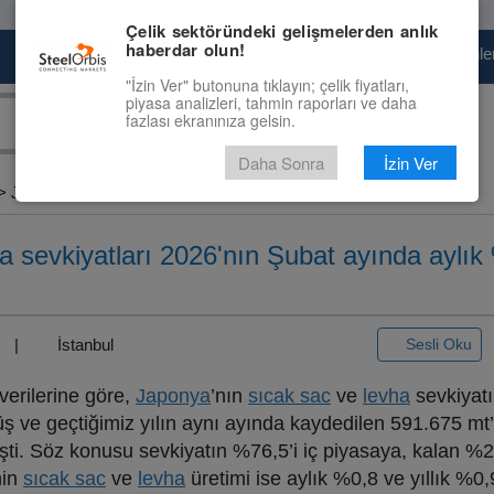
Çelik sektöründeki gelişmelerden anlık
haberdar olun!
Pazaryeri
Çelik Piyasası
Fiyat Tahminler
"İzin Ver" butonuna tıklayın; çelik fiyatları,
piyasa analizleri, tahmin raporları ve daha
fazlası ekranınıza gelsin.
Daha Sonra
İzin Ver
 Japonya’nın...
a sevkiyatları 2026'nın Şubat ayında aylık
3) |
İstanbul
Sesli Oku
erilerine göre,
Japonya
’nın
sıcak sac
ve
levha
sevkiyatı
ş ve geçtiğimiz yılın aynı ayında kaydedilen 591.675 mt
ti. Söz konusu sevkiyatın %76,5’i iç piyasaya, kalan %23
nin
sıcak sac
ve
levha
üretimi ise aylık %0,8 ve yıllık %0,9