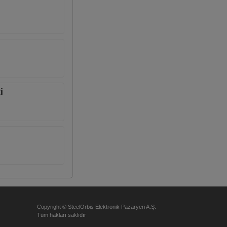
i
Copyright © SteelOrbis Elektronik Pazaryeri A.Ş.
Tüm hakları saklıdır