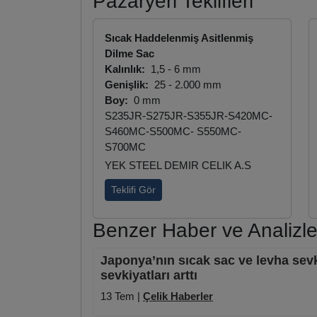
Pazaryeri Teklifleri
Sıcak Haddelenmiş Asitlenmiş
Dilme Sac
Kalınlık:
1,5 - 6 mm
Genişlik:
25 - 2.000 mm
Boy:
0 mm
S235JR-S275JR-S355JR-S420MC-
S460MC-S500MC- S550MC-
S700MC
YEK STEEL DEMIR CELIK A.S
Teklifi Gör
Benzer Haber ve Analizle
Japonya’nın sıcak sac ve levha sevki
sevkiyatları arttı
13 Tem |
Çelik Haberler