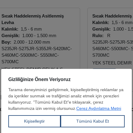
Sıcak Haddelenmiş Asitlenmiş
Sıcak Haddelenmiş 
Levha
Kalınlık:
1,5 - 6 mm
Kalınlık:
1,5 - 6 mm
Genişlik:
1.000 - 1
Genişlik:
1.000 - 1.500 mm
Rulo:
R
Boy:
2.000 - 12.000 mm
S235JR-S275JR-S3
S235JR-S275JR-S355JR-S420MC-
S460MC-S500MC- 
S460MC-S500MC- S550MC-
S700MC
S700MC
YEK STEEL DEMIR 
YEK STEEL DEMIR CELIK A.S
Teklifi Gör
Teklifi Gör
r
yatları 2026'nın Mayıs ayında aylık %3,1 geriledi, sıc