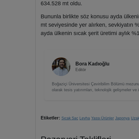
634.528 mt oldu.
Bununla birlikte söz konusu ayda ülkenin
mt seviyesinde yer alırken, sevkiyatın %
ayda ülkenin sıcak şerit üretimi aylık %
Bora Kadıoğlu
Editör
Boğaziçi Üniversitesi Çeviribilim Bölümü mezunuy
olarak tesis yatırımları, teknolojik gelişmeler ve i
Etiketler:
Sıcak Sac
Levha
Yassı Ürünler
Japonya
Uza