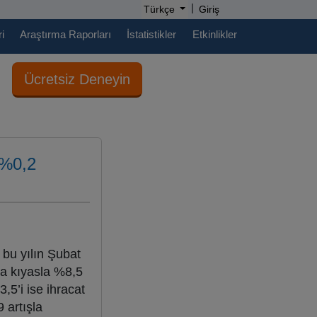
|
Türkçe
Giriş
i
Araştırma Raporları
İstatistikler
Etkinlikler
Ücretsiz Deneyin
 %0,2
 bu yılın Şubat
’a kıyasla %8,5
,5’i ise ihracat
 artışla