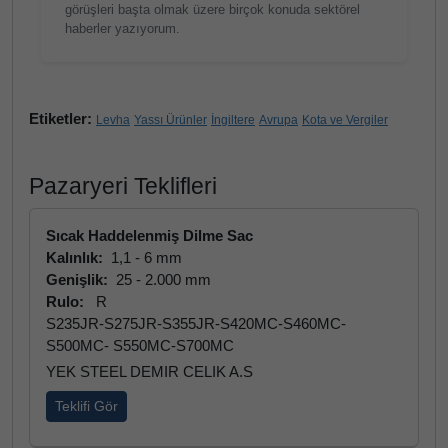
görüşleri başta olmak üzere birçok konuda sektörel
haberler yazıyorum.
Etiketler:
Levha
Yassı Ürünler
İngiltere
Avrupa
Kota ve Vergiler
Pazaryeri Teklifleri
Sıcak Haddelenmiş Dilme Sac
Kalınlık:
1,1 - 6 mm
Genişlik:
25 - 2.000 mm
Rulo:
R
S235JR-S275JR-S355JR-S420MC-S460MC-
S500MC- S550MC-S700MC
YEK STEEL DEMIR CELIK A.S
Teklifi Gör