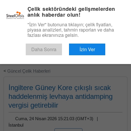
|
Türkçe
Giriş
Çelik sektöründeki gelişmelerden
anlık haberdar olun!
Menü
"İzin Ver" butonuna tıklayın; çelik fiyatları,
piyasa analizleri, tahmin raporları ve daha
fazlası ekranınıza gelsin.
Daha Sonra
İzin Ver
Ücretsiz Deneyin
<
Güncel Çelik Haberleri
İngiltere Güney Kore çıkışlı sıcak
haddelenmiş levhaya antidamping
vergisi getirebilir
Cuma, 24 Nisan 2026 15:21:03 (GMT+3) |
İstanbul