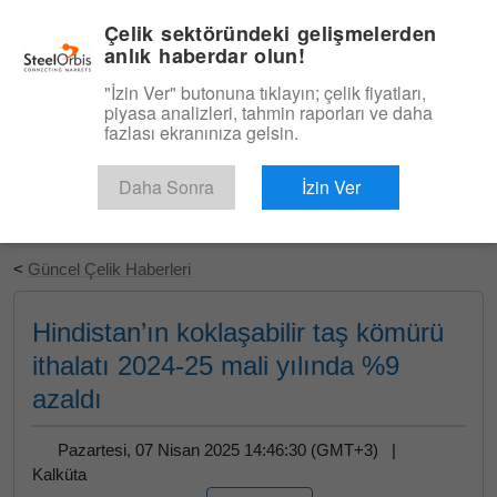
|
Türkçe
Giriş
Çelik sektöründeki gelişmelerden
anlık haberdar olun!
Menü
"İzin Ver" butonuna tıklayın; çelik fiyatları,
piyasa analizleri, tahmin raporları ve daha
fazlası ekranınıza gelsin.
Daha Sonra
İzin Ver
Ücretsiz Deneyin
<
Güncel Çelik Haberleri
Hindistan’ın koklaşabilir taş kömürü
ithalatı 2024-25 mali yılında %9
azaldı
Pazartesi, 07 Nisan 2025 14:46:30 (GMT+3) |
Kalküta