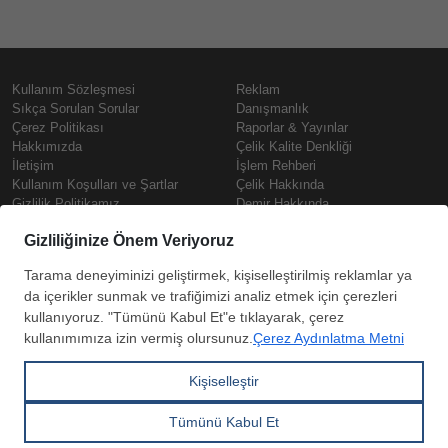
Kullanım Sözleşmesi
Reklam
Sıkça Sorulan Sorular
Danışmanlık
Çerez Politikası
Raporlar & Yayınlar
Hakkımızda
Çelik Kalite Denkliği
İletişim
İşlem Rehberi
Kullanım Koşulları ve Şartlar
Çelik Hakkında
Gizlilik Politikamız
Demir Hakkında
KVKK
Prime
Çelik Fiyatları
Copyright © SteelOrbis Elektronik
Pazaryeri A.Ş.
Demir Fiyatları
Tüm hakları saklıdır
Güncel Hurda Fiyatları
Filmaşin Fiyatları
HRC Fiyatları
Abone
Kredi Kartı ile
Boyalı Rulo Sac Fiyatları
ol
Ödeme
Kutu Profil Fiyatları
Trapez Sac Fiyatları