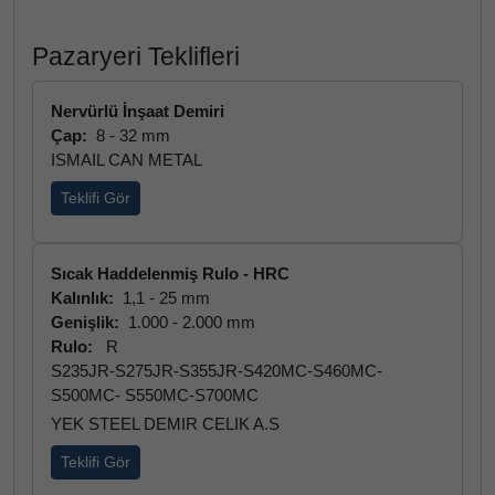
Pazaryeri Teklifleri
Nervürlü İnşaat Demiri
Çap:
8 - 32 mm
ISMAIL CAN METAL
Teklifi Gör
Sıcak Haddelenmiş Rulo - HRC
Kalınlık:
1,1 - 25 mm
Genişlik:
1.000 - 2.000 mm
Rulo:
R
S235JR-S275JR-S355JR-S420MC-S460MC-
S500MC- S550MC-S700MC
YEK STEEL DEMIR CELIK A.S
Teklifi Gör