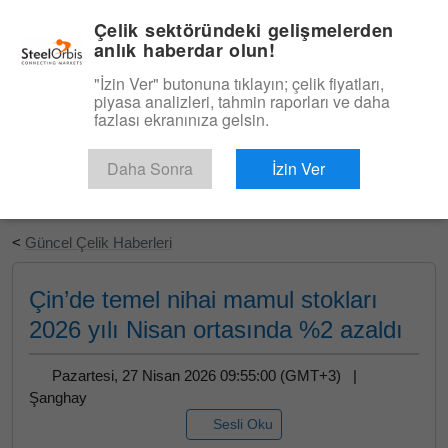
|
Türkçe
Giriş
Çelik sektöründeki gelişmelerden
anlık haberdar olun!
Menü
"İzin Ver" butonuna tıklayın; çelik fiyatları,
piyasa analizleri, tahmin raporları ve daha
fazlası ekranınıza gelsin.
Daha Sonra
İzin Ver
Ücretsiz Deneyin
<
Güncel Çelik Haberleri
Çin’de temel nihai mamul stokları
2026 yılı Nisan ortasında %2 azaldı
Pazartesi, 27 Nisan 2026 09:55:00 (GMT+3) |
Şanghay
Sesli Oku