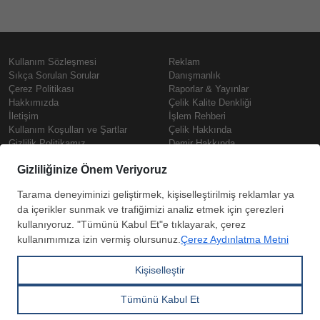
Kullanım Sözleşmesi
Reklam
Sıkça Sorulan Sorular
Danışmanlık
Çerez Politikası
Raporlar & Yayınlar
Hakkımızda
Çelik Kalite Denkliği
İletişim
İşlem Rehberi
Kullanım Koşulları ve Şartlar
Çelik Hakkında
Gizlilik Politikamız
Demir Hakkında
KVKK
Prime
Çelik Fiyatları
Copyright © SteelOrbis Elektronik
Pazaryeri A.Ş.
Demir Fiyatları
Tüm hakları saklıdır
Güncel Hurda Fiyatları
Filmaşin Fiyatları
HRC Fiyatları
Abone
Kredi Kartı ile
Boyalı Rulo Sac Fiyatları
ol
Ödeme
Kutu Profil Fiyatları
Trapez Sac Fiyatları