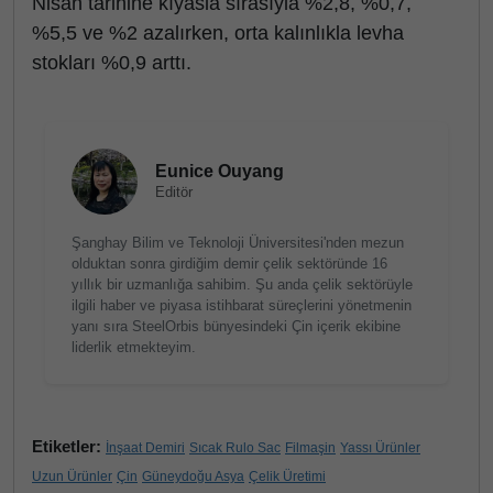
Nisan tarihine kıyasla sırasıyla %2,8, %0,7,
%5,5 ve %2 azalırken, orta kalınlıkla levha
stokları %0,9 arttı.
Eunice Ouyang
Editör
Şanghay Bilim ve Teknoloji Üniversitesi'nden mezun
olduktan sonra girdiğim demir çelik sektöründe 16
yıllık bir uzmanlığa sahibim. Şu anda çelik sektörüyle
ilgili haber ve piyasa istihbarat süreçlerini yönetmenin
yanı sıra SteelOrbis bünyesindeki Çin içerik ekibine
liderlik etmekteyim.
Etiketler:
İnşaat Demiri
Sıcak Rulo Sac
Filmaşin
Yassı Ürünler
Uzun Ürünler
Çin
Güneydoğu Asya
Çelik Üretimi