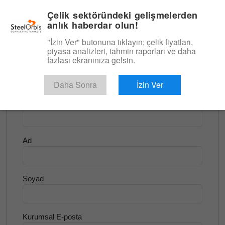
|
Türkçe
Giriş
Çelik sektöründeki gelişmelerden
anlık haberdar olun!
Menü
"İzin Ver" butonuna tıklayın; çelik fiyatları,
piyasa analizleri, tahmin raporları ve daha
<
Yassı Ürünler ve Slab
fazlası ekranınıza gelsin.
Ücretsiz Deneyin
Daha Sonra
İzin Ver
Şirket Adı
Ad
Soyad
Kurumsal E-posta