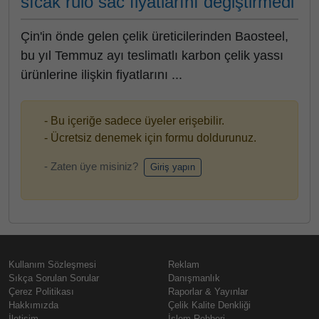
sıcak rulo sac fiyatlarını değiştirmedi
Çin'in önde gelen çelik üreticilerinden Baosteel,
bu yıl Temmuz ayı teslimatlı karbon çelik yassı
ürünlerine ilişkin fiyatlarını ...
- Bu içeriğe sadece üyeler erişebilir.
- Ücretsiz denemek için formu doldurunuz.
- Zaten üye misiniz?
Giriş yapın
Kullanım Sözleşmesi
Reklam
Sıkça Sorulan Sorular
Danışmanlık
Çerez Politikası
Raporlar & Yayınlar
Hakkımızda
Çelik Kalite Denkliği
İletişim
İşlem Rehberi