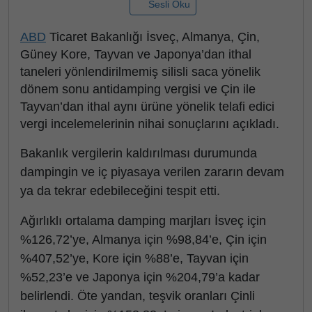
Sesli Oku
ABD
Ticaret Bakanlığı İsveç, Almanya, Çin,
Güney Kore, Tayvan ve Japonya’dan ithal
taneleri yönlendirilmemiş silisli saca yönelik
dönem sonu antidamping vergisi ve Çin ile
Tayvan’dan ithal aynı ürüne yönelik telafi edici
vergi incelemelerinin nihai sonuçlarını açıkladı.
Bakanlık vergilerin kaldırılması durumunda
dampingin ve iç piyasaya verilen zararın devam
ya da tekrar edebileceğini tespit etti.
Ağırlıklı ortalama damping marjları İsveç için
%126,72’ye, Almanya için %98,84’e, Çin için
%407,52’ye, Kore için %88’e, Tayvan için
%52,23’e ve Japonya için %204,79’a kadar
belirlendi. Öte yandan, teşvik oranları Çinli