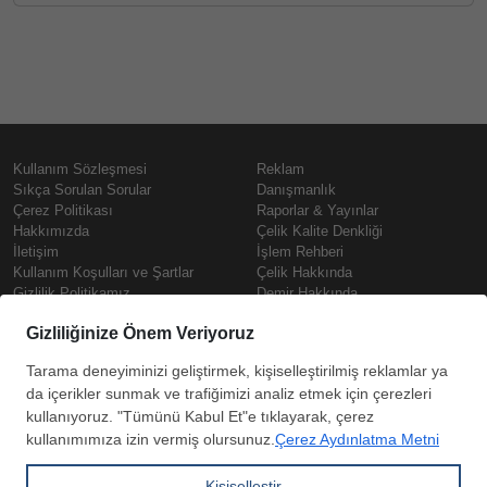
Kullanım Sözleşmesi
Reklam
Sıkça Sorulan Sorular
Danışmanlık
Çerez Politikası
Raporlar & Yayınlar
Hakkımızda
Çelik Kalite Denkliği
İletişim
İşlem Rehberi
Kullanım Koşulları ve Şartlar
Çelik Hakkında
Gizlilik Politikamız
Demir Hakkında
KVKK
Prime
Çelik Fiyatları
Copyright © SteelOrbis Elektronik
Pazaryeri A.Ş.
Demir Fiyatları
Tüm hakları saklıdır
Güncel Hurda Fiyatları
Filmaşin Fiyatları
HRC Fiyatları
Abone
Kredi Kartı ile