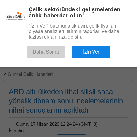
|
Türkçe
Giriş
Çelik sektöründeki gelişmelerden
anlık haberdar olun!
Menü
"İzin Ver" butonuna tıklayın; çelik fiyatları,
piyasa analizleri, tahmin raporları ve daha
fazlası ekranınıza gelsin.
Daha Sonra
İzin Ver
Ücretsiz Deneyin
<
Güncel Çelik Haberleri
ABD altı ülkeden ithal silisli saca
yönelik dönem sonu incelemelerinin
nihai sonuçlarını açıkladı
Cuma, 17 Nisan 2026 12:24:24 (GMT+3) |
İstanbul