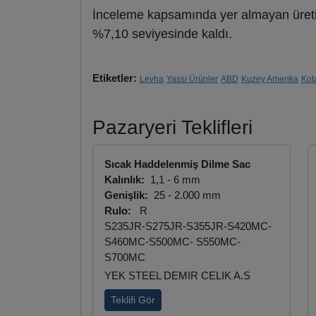
İnceleme kapsamında yer almayan üreticile
%7,10 seviyesinde kaldı.
Etiketler:
Levha
Yassı Ürünler
ABD
Kuzey Amerika
Kot
Pazaryeri Teklifleri
Sıcak Haddelenmiş Dilme Sac
Kalınlık:
1,1 - 6 mm
Genişlik:
25 - 2.000 mm
Rulo:
R
S235JR-S275JR-S355JR-S420MC-
S460MC-S500MC- S550MC-
S700MC
YEK STEEL DEMIR CELIK A.S
Teklifi Gör