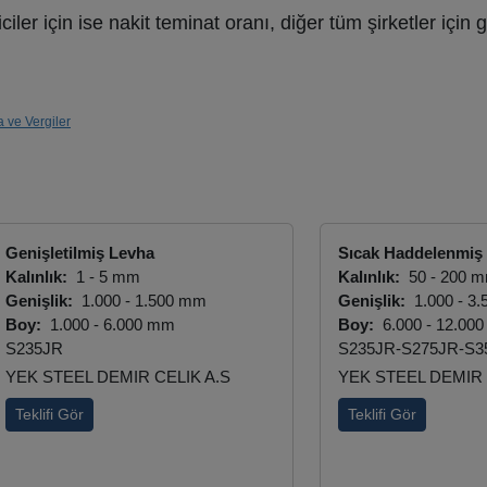
r için ise nakit teminat oranı, diğer tüm şirketler için g
a ve Vergiler
Genişletilmiş Levha
Sıcak Haddelenmiş 
Kalınlık:
1 - 5 mm
Kalınlık:
50 - 200 
Genişlik:
1.000 - 1.500 mm
Genişlik:
1.000 - 3
Boy:
1.000 - 6.000 mm
Boy:
6.000 - 12.00
S235JR
S235JR-S275JR-S3
YEK STEEL DEMIR CELIK A.S
YEK STEEL DEMIR 
Teklifi Gör
Teklifi Gör