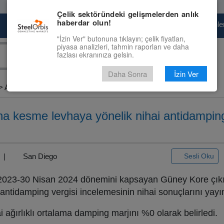
Çelik sektöründeki gelişmelerden anlık
haberdar olun!
Pazaryeri
Çelik Piyasası
Fiyat Tahminler
"İzin Ver" butonuna tıklayın; çelik fiyatları,
piyasa analizleri, tahmin raporları ve daha
fazlası ekranınıza gelsin.
Daha Sonra
İzin Ver
> ABD...
a kesme levhaya yönelik nihai antidamping
3) |
San Diego
Sesli Oku
 2023-30 Nisan 2024 dönemini kapsayan Güney Kore çıkı
ntidamping vergisi incelemesinin nihai sonuçlarını yayı
ağırlıklı ortalama damping marjını %0 olarak belirledi.