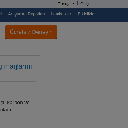
|
Türkçe
Giriş
i
Araştırma Raporları
İstatistikler
Etkinlikler
Ücretsiz Deneyin
 marjlarını
şlı karbon ve
mladı.