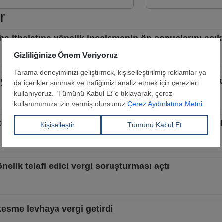
r
 ithalatına yönelik incelemenin ön sonuçlarını açık
oyuna kesme levhaya uygulanan vergilerde değişiklik
sme levhaya yönelik vergi incelemesinin ön sonuçla
elik telafi edici vergi soruşturması açtı
esme levhaya vergi getirdi