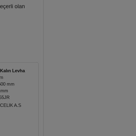
eçerli olan
Kalın Levha
mm
.500 mm
0 mm
55JR
CELIK A.S