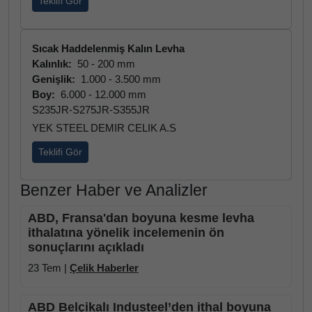
Teklifi Gör
Sıcak Haddelenmiş Kalın Levha
Kalınlık:
50 - 200 mm
Genişlik:
1.000 - 3.500 mm
Boy:
6.000 - 12.000 mm
S235JR-S275JR-S355JR
YEK STEEL DEMIR CELIK A.S
Teklifi Gör
Benzer Haber ve Analizler
ABD, Fransa'dan boyuna kesme levha
ithalatına yönelik incelemenin ön
sonuçlarını açıkladı
23 Tem |
Çelik Haberler
ABD Belçikalı Industeel’den ithal boyuna