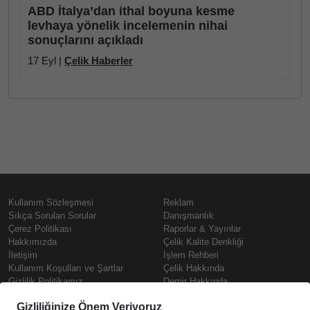
ABD İtalya’dan ithal boyuna kesme
levhaya yönelik incelemenin nihai
sonuçlarını açıkladı
17 Eyl |
Çelik Haberler
Kullanım Sözleşmesi
Reklam
Sıkça Sorulan Sorular
Danışmanlık
Çerez Politikası
Raporlar & Yayınlar
Hakkımızda
Çelik Kalite Denkliği
İletişim
İşlem Rehberi
Kullanım Koşulları ve Şartlar
Çelik Hakkında
Gizlilik Politikamız
Demir Hakkında
KVKK
Prime