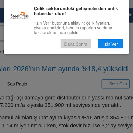
Çelik sektöründeki gelişmelerden anlık
haberdar olun!
Pazaryeri
Çelik Piyasası
Fiyat Tahminler
"İzin Ver" butonuna tıklayın; çelik fiyatları,
piyasa analizleri, tahmin raporları ve daha
fazlası ekranınıza gelsin.
Daha Sonra
İzin Ver
 Brezilya’nın...
şları 2026’nın Mart ayında %18,4 yükseldi
|
Sao Paulo
Sesli Oku
 yaptığı açıklamaya göre distribütörlerin yassı mamul satış
7.200 mt’a kıyasla 351.900 mt seviyesinde yer aldı.
mamul alımları Şubat ayına kıyasla %16 artışla 354.800 
la 1,14 milyon mt olurken, stok devir hızı ise 3,2 ay seviy