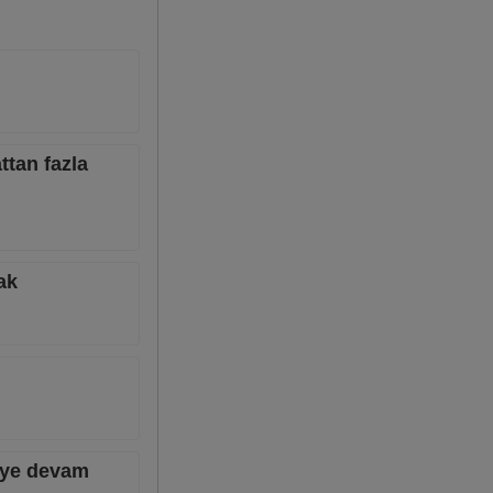
ttan fazla
ak
meye devam