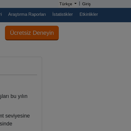
|
Türkçe
Giriş
i
Araştırma Raporları
İstatistikler
Etkinlikler
Ücretsiz Deneyin
ları bu yılın
mt seviyesine
esinde