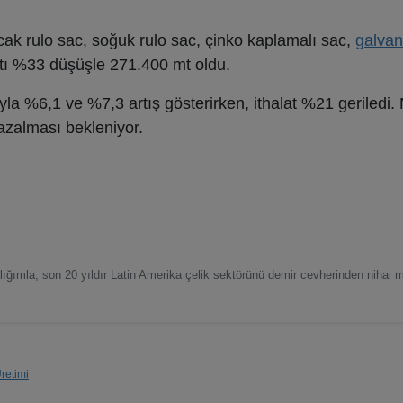
sıcak rulo sac, soğuk rulo sac, çinko kaplamalı sac,
galvan
atı %33 düşüşle 271.400 mt oldu.
sıyla %6,1 ve %7,3 artış gösterirken, ithalat %21 geriledi
 azalması bekleniyor.
ımla, son 20 yıldır Latin Amerika çelik sektörünü demir cevherinden nihai 
retimi