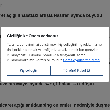
r
ret açığı ithalattaki artışla Haziran ayında büyüdü
2026’nın Haziran ayında %20 azalırken, ithalatı dört ka
projesine 6,8 milyon $’lık mühendislik yatırımı yapac
 2026'nın Mayıs ayında %39, ithalatı %37 düştü
ş ticaret açığı antidamping önlemleri nedeniyle düş