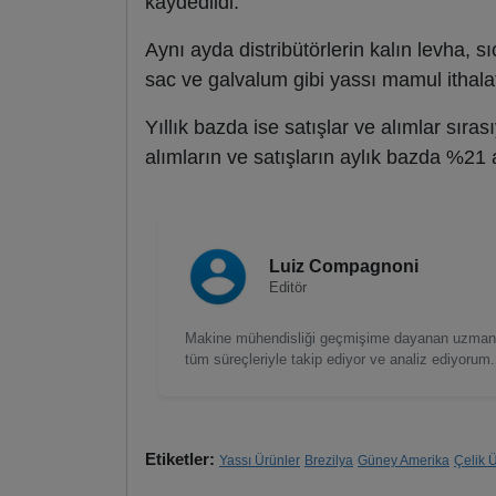
kaydedildi.
Aynı ayda distribütörlerin kalın levha, 
sac ve galvalum gibi yassı mamul ithal
Yıllık bazda ise satışlar ve alımlar sıra
alımların ve satışların aylık bazda %21
Luiz Compagnoni
Editör
Makine mühendisliği geçmişime dayanan uzmanlığ
tüm süreçleriyle takip ediyor ve analiz ediyorum.
Etiketler:
Yassı Ürünler
Brezilya
Güney Amerika
Çelik Ü