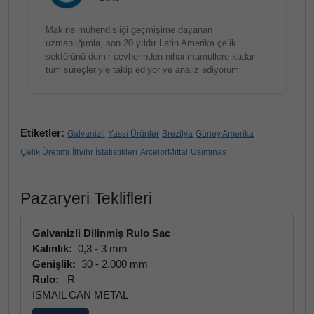
Makine mühendisliği geçmişime dayanan
uzmanlığımla, son 20 yıldır Latin Amerika çelik
sektörünü demir cevherinden nihai mamullere kadar
tüm süreçleriyle takip ediyor ve analiz ediyorum.
Etiketler:
Galvanizli
Yassı Ürünler
Brezilya
Güney Amerika
Çelik Üretimi
İth/ihr İstatistikleri
ArcelorMittal
Usiminas
Pazaryeri Teklifleri
Galvanizli Dilinmiş Rulo Sac
Kalınlık:
0,3 - 3 mm
Genişlik:
30 - 2.000 mm
Rulo:
R
ISMAIL CAN METAL