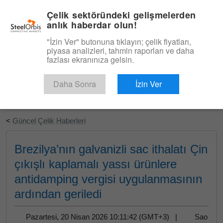
|
Türkçe
Giriş
Çelik sektöründeki gelişmelerden
anlık haberdar olun!
Menü
"İzin Ver" butonuna tıklayın; çelik fiyatları,
piyasa analizleri, tahmin raporları ve daha
fazlası ekranınıza gelsin.
Daha Sonra
İzin Ver
Ücretsiz Deneyin
<
Güncel Çelik Haberleri
Brezilya’nın galvanizli sac ithalatı Çin
çıkışlı kaplamalı yassı ürünlere
antidamping vergisi uygulanmasının
ardından geriledi
Pazartesi, 20 Nisan 2026 10:11:42 (GMT+3) |
Sao