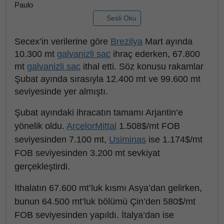
Paulo
Sesli Oku
Secex’in verilerine göre
Brezilya
Mart ayında
10.300 mt
galvanizli sac
ihraç ederken, 67.800
mt
galvanizli sac
ithal etti. Söz konusu rakamlar
Şubat ayında sırasıyla 12.400 mt ve 99.600 mt
seviyesinde yer almıştı.
Şubat ayındaki ihracatın tamamı Arjantin’e
yönelik oldu.
ArcelorMittal
1.508$/mt FOB
seviyesinden 7.100 mt,
Usiminas
ise 1.174$/mt
FOB seviyesinden 3.200 mt sevkiyat
gerçekleştirdi.
İthalatın 67.600 mt’luk kısmı Asya’dan gelirken,
bunun 64.500 mt’luk bölümü Çin’den 580$/mt
FOB seviyesinden yapıldı. İtalya’dan ise