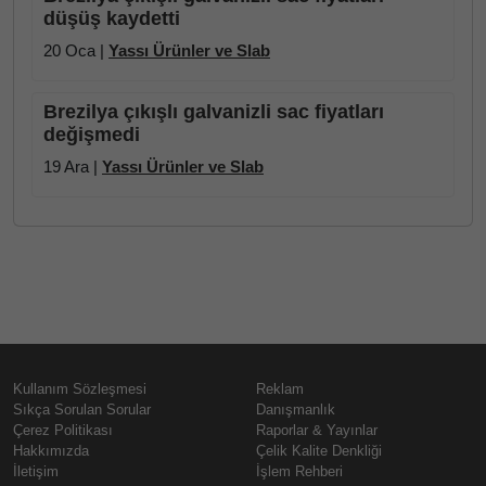
düşüş kaydetti
20 Oca |
Yassı Ürünler ve Slab
Brezilya çıkışlı galvanizli sac fiyatları
değişmedi
19 Ara |
Yassı Ürünler ve Slab
Kullanım Sözleşmesi
Reklam
Sıkça Sorulan Sorular
Danışmanlık
Çerez Politikası
Raporlar & Yayınlar
Hakkımızda
Çelik Kalite Denkliği
İletişim
İşlem Rehberi