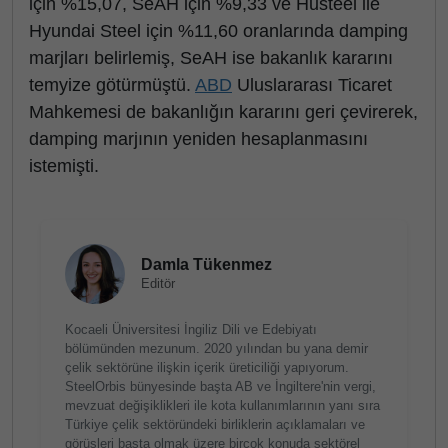
için %15,07, SeAH için %9,33 ve Husteel ile
Hyundai Steel için %11,60 oranlarında damping
marjları belirlemiş, SeAH ise bakanlık kararını
temyize götürmüştü.
ABD
Uluslararası Ticaret
Mahkemesi de bakanlığın kararını geri çevirerek,
damping marjının yeniden hesaplanmasını
istemişti.
Damla Tükenmez
Editör
Kocaeli Üniversitesi İngiliz Dili ve Edebiyatı
bölümünden mezunum. 2020 yılından bu yana demir
çelik sektörüne ilişkin içerik üreticiliği yapıyorum.
SteelOrbis bünyesinde başta AB ve İngiltere'nin vergi,
mevzuat değişiklikleri ile kota kullanımlarının yanı sıra
Türkiye çelik sektöründeki birliklerin açıklamaları ve
görüşleri başta olmak üzere birçok konuda sektörel