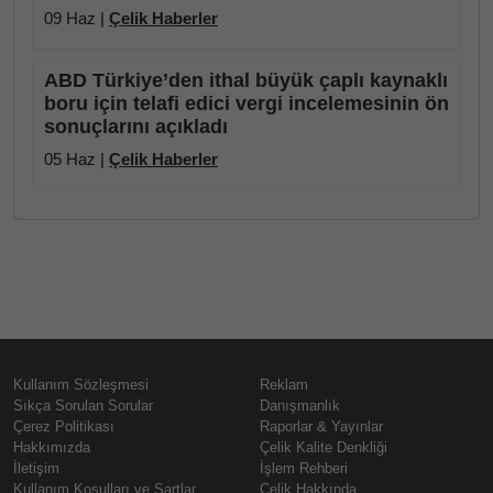
09 Haz |
Çelik Haberler
ABD Türkiye’den ithal büyük çaplı kaynaklı
boru için telafi edici vergi incelemesinin ön
sonuçlarını açıkladı
05 Haz |
Çelik Haberler
Kullanım Sözleşmesi
Reklam
Sıkça Sorulan Sorular
Danışmanlık
Çerez Politikası
Raporlar & Yayınlar
Hakkımızda
Çelik Kalite Denkliği
İletişim
İşlem Rehberi
Kullanım Koşulları ve Şartlar
Çelik Hakkında