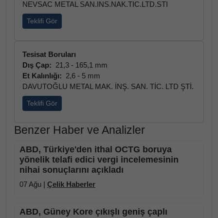
NEVSAC METAL SAN.INS.NAK.TIC.LTD.STI
Teklifi Gör
Tesisat Boruları
Dış Çap:
21,3 - 165,1 mm
Et Kalınlığı:
2,6 - 5 mm
DAVUTOĞLU METAL MAK. İNŞ. SAN. TİC. LTD ŞTİ.
Teklifi Gör
Benzer Haber ve Analizler
ABD, Türkiye'den ithal OCTG boruya
yönelik telafi edici vergi incelemesinin
nihai sonuçlarını açıkladı
07 Ağu |
Çelik Haberler
ABD, Güney Kore çıkışlı geniş çaplı