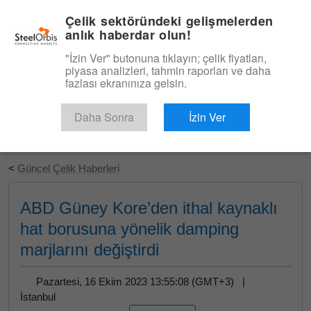
|
Türkçe
Giriş
Çelik sektöründeki gelişmelerden
anlık haberdar olun!
Menü
"İzin Ver" butonuna tıklayın; çelik fiyatları,
piyasa analizleri, tahmin raporları ve daha
fazlası ekranınıza gelsin.
Daha Sonra
İzin Ver
Ücretsiz Deneyin
<
Güncel Çelik Haberleri
ABD Güney Kore’den ithal kaynaklı
hat borusuna yönelik damping
marjlarını değiştirdi
Pazartesi, 16 Ekim 2023 13:55:08 (GMT+3) |
İstanbul