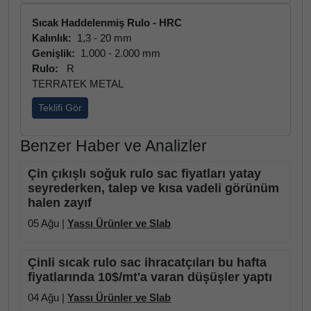
Sıcak Haddelenmiş Rulo - HRC
Kalınlık:
1,3 - 20 mm
Genişlik:
1.000 - 2.000 mm
Rulo:
R
TERRATEK METAL
Teklifi Gör
Benzer Haber ve Analizler
Çin çıkışlı soğuk rulo sac fiyatları yatay
seyrederken, talep ve kısa vadeli görünüm
halen zayıf
05 Ağu |
Yassı Ürünler ve Slab
Çinli sıcak rulo sac ihracatçıları bu hafta
fiyatlarında 10$/mt'a varan düşüşler yaptı
04 Ağu |
Yassı Ürünler ve Slab