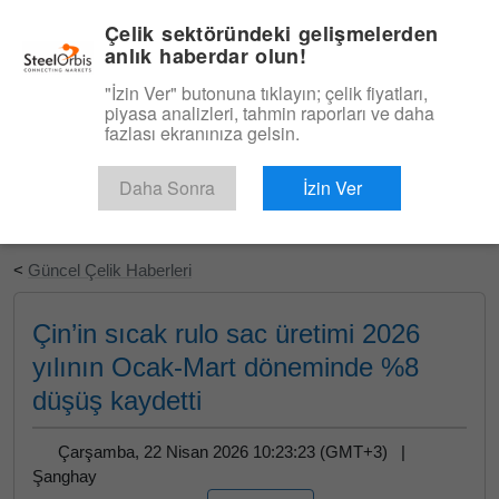
|
Türkçe
Giriş
Çelik sektöründeki gelişmelerden
anlık haberdar olun!
Menü
"İzin Ver" butonuna tıklayın; çelik fiyatları,
piyasa analizleri, tahmin raporları ve daha
fazlası ekranınıza gelsin.
Daha Sonra
İzin Ver
Ücretsiz Deneyin
<
Güncel Çelik Haberleri
Çin’in sıcak rulo sac üretimi 2026
yılının Ocak-Mart döneminde %8
düşüş kaydetti
Çarşamba, 22 Nisan 2026 10:23:23 (GMT+3) |
Şanghay