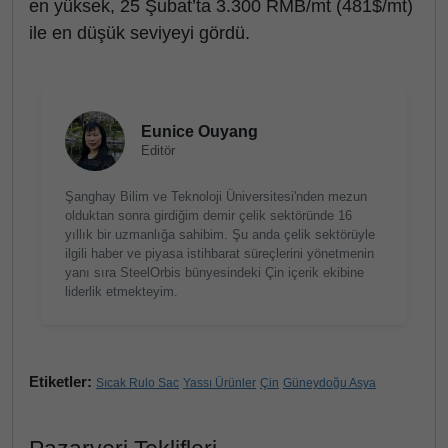
en yüksek, 25 Şubat’ta 3.300 RMB/mt (481$/mt)
ile en düşük seviyeyi gördü.
Eunice Ouyang
Editör
Şanghay Bilim ve Teknoloji Üniversitesi'nden mezun
olduktan sonra girdiğim demir çelik sektöründe 16
yıllık bir uzmanlığa sahibim. Şu anda çelik sektörüyle
ilgili haber ve piyasa istihbarat süreçlerini yönetmenin
yanı sıra SteelOrbis bünyesindeki Çin içerik ekibine
liderlik etmekteyim.
Etiketler:
Sıcak Rulo Sac
Yassı Ürünler
Çin
Güneydoğu Asya