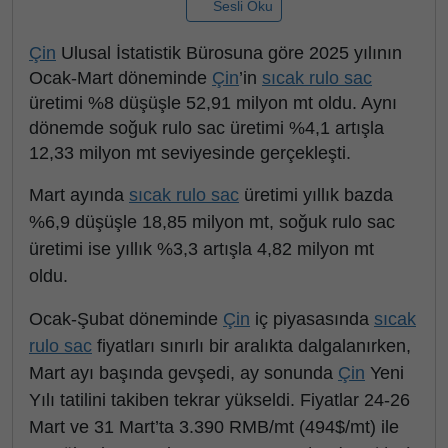
Sesli Oku
Çin
Ulusal İstatistik Bürosuna göre 2025 yılının
Ocak-Mart döneminde
Çin
’in
sıcak rulo sac
üretimi %8 düşüşle 52,91 milyon mt oldu. Aynı
dönemde soğuk rulo sac üretimi %4,1 artışla
12,33 milyon mt seviyesinde gerçekleşti.
Mart ayında
sıcak rulo sac
üretimi yıllık bazda
%6,9 düşüşle 18,85 milyon mt, soğuk rulo sac
üretimi ise yıllık %3,3 artışla 4,82 milyon mt
oldu.
Ocak-Şubat döneminde
Çin
iç piyasasında
sıcak
rulo sac
fiyatları sınırlı bir aralıkta dalgalanırken,
Mart ayı başında gevşedi, ay sonunda
Çin
Yeni
Yılı tatilini takiben tekrar yükseldi. Fiyatlar 24-26
Mart ve 31 Mart’ta 3.390 RMB/mt (494$/mt) ile