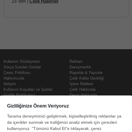
23 Tem |
Çelik Haberler
Kullanım Sözleşmesi
Reklam
Sıkça Sorulan Sorular
Danışmanlık
Çerez Politikası
Raporlar & Yayınlar
Hakkımızda
Çelik Kalite Denkliği
İletişim
İşlem Rehberi
Kullanım Koşulları ve Şartlar
Çelik Hakkında
Gizlilik Politikamız
Demir Hakkında
KVKK
Prime
Çelik Fiyatları
Copyright © SteelOrbis Elektronik
Pazaryeri A.Ş.
Demir Fiyatları
Tüm hakları saklıdır