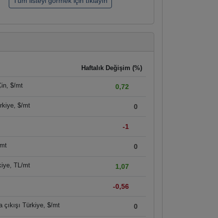
Haftalık Değişim (%)
in, $/mt
0,72
rkiye, $/mt
0
-1
/mt
0
kiye, TL/mt
1,07
-0,56
a çıkışı Türkiye, $/mt
0