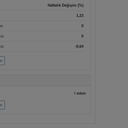
Haftalık Değişim (%)
1,23
si
0
ksi
0
ksi
-0,64
ın
/ mton
ın