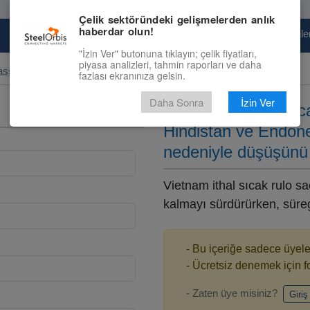
Çelik sektöründeki gelişmelerden anlık
haberdar olun!
Pazaryeri
Çelik Piyasası
Fiyat Tahminler
"İzin Ver" butonuna tıklayın; çelik fiyatları,
piyasa analizleri, tahmin raporları ve daha
assı Ürünler ve Slab
fazlası ekranınıza gelsin.
Daha Sonra
İzin Ver
Vietnam’da ithal sıca
Hindistan ve Endonez
nedeniyle düşüşünü
Vietnam ithal sıcak rulo sa
kalmayı sürdürürken, süreg
- Bu içeriğe sadece üyeler
- Ücretsiz denemek için 
- Zaten üye misiniz?
Giriş