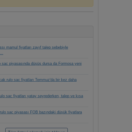
ssı mamul fiyatları zayıf talep sebebiyle
...
o sac piyasasında düşüş dursa da Formosa yeni
cak rulo sac fiyatları Temmuz'da bir kez daha
rulo sac fiyatları yatay seyrederken, talep ve kısa
 rulo sac piyasası FOB bazındaki düşük fiyatlara