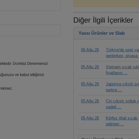
Diğer İlgili İçerikler
Yassı Ürünler ve Slab
06 Ağu 26
Türkiye'de spot ya
gerilerken, piyasa 
ktedir. Ücretsiz Denemenizi
05 Ağu 26
Vietnam sıcak rul
fiyatlarını ...
uğunuzu ve kabul ettiğinizi
05 Ağu 26
Japonya çıkışlı sı
erekmez.
sertçe ...
05 Ağu 26
Çin çıkışlı soğuk 
vadeli ...
05 Ağu 26
Körfez ithal sıcak
rağmen ...