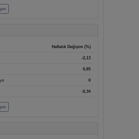
ayın
Haftalık Değişim (%)
-2,13
0,85
iye
0
-0,34
ayın