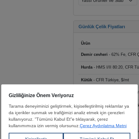
Günlük Çelik Fiyatları
Ürün
Demir cevheri
- 62% Fe, CFR Ç
Hurda
- HMS I/II 80:20, CFR Tü
Kütük
- CFR Türkiye, $/mt
İnşaat demiri
- FOB Türkiye, $
İnşaat demiri
- Depo çıkışı Tür
Sıcak rulo
- CFR Türkiye, $/mt
Kaplamalı
- Boyalı Rulo, Fabrik