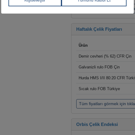
Tüm fiyatları görmek için tıkl
Haftalık Çelik Fiyatları
Ürün
Demir cevheri (% 62) CFR Çin
Galvanizli rulo FOB Çin
Hurda HMS I/II 80:20 CFR Türk
Sıcak rulo FOB Türkiye
Tüm fiyatları görmek için tıkl
Orbis Çelik Endeksi