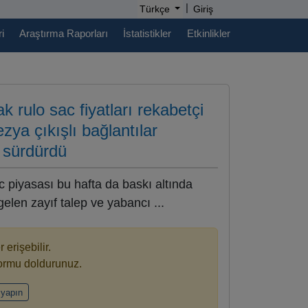
|
Türkçe
Giriş
i
Araştırma Raporları
İstatistikler
Etkinlikler
k rulo sac fiyatları rekabetçi
ya çıkışlı bağlantılar
 sürdürdü
c piyasası bu hafta da baskı altında
elen zayıf talep ve yabancı ...
 erişebilir.
formu doldurunuz.
 yapın