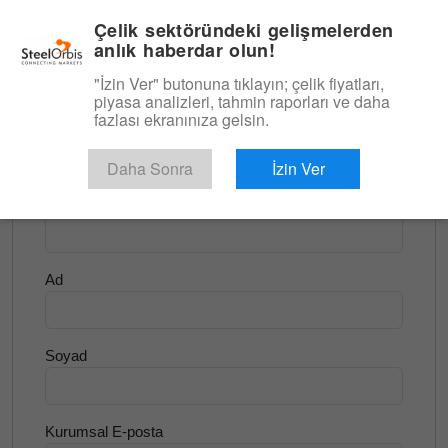
|
Türkçe
Giriş
Çelik sektöründeki gelişmelerden
anlık haberdar olun!
Menü
"İzin Ver" butonuna tıklayın; çelik fiyatları,
piyasa analizleri, tahmin raporları ve daha
<
Yassı Ürünler ve Slab
fazlası ekranınıza gelsin.
Ücretsiz Deneyin
Daha Sonra
İzin Ver
Şirket Adı
Ad
Soyad
Kurumsal E-posta