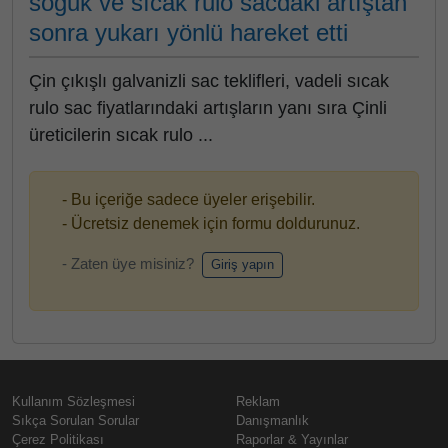
soğuk ve sıcak rulo sacdaki artıştan
sonra yukarı yönlü hareket etti
Çin çıkışlı galvanizli sac teklifleri, vadeli sıcak
rulo sac fiyatlarındaki artışların yanı sıra Çinli
üreticilerin sıcak rulo ...
- Bu içeriğe sadece üyeler erişebilir.
- Ücretsiz denemek için formu doldurunuz.
- Zaten üye misiniz?
Giriş yapın
Kullanım Sözleşmesi
Reklam
Sıkça Sorulan Sorular
Danışmanlık
Çerez Politikası
Raporlar & Yayınlar