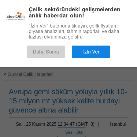
|
Türkçe
Giriş
Çelik sektöründeki gelişmelerden
anlık haberdar olun!
Menü
"İzin Ver" butonuna tıklayın; çelik fiyatları,
piyasa analizleri, tahmin raporları ve daha
fazlası ekranınıza gelsin.
Daha Sonra
İzin Ver
Ücretsiz Deneyin
<
Güncel Çelik Haberleri
Avrupa gemi söküm yoluyla yıllık 10-
15 milyon mt yüksek kalite hurdayı
güvence altına alabilir
Salı, 25 Kasım 2025 12:34:47 (GMT+3) |
İstanbul
Sesli Oku