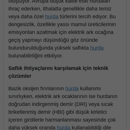
oluştuyor. Avrupa düşük kalite eski hurdaları
ihraç ederken, ithalatta genellikle daha temiz
veya daha özel
hurda
türlerini tercih ediyor. Bu
dengesizlik, özellikle yassı mamul üreticilerinin
emisyonları azaltmak için elektrik ark ocağına
geçiş yapmayı düşündüğü göz önünde
bulundurulduğunda yüksek saflıkta
hurda
bulunabilirliğini etkiliyor.
Saflık ihtiyaçlarını karşılamak için teknik
çözümler
Bazik oksijen fırınlarının
hurda
kullanımı
sınırlıyken, elektrik ark ocaklarının ise hurdanın
doğrudan indirgenmiş demir (DRI) veya sıcak
briketlenmiş demir (HBI) gibi düşük kirletici
içeren girdilerle harmanlanması sayesinde çok
daha yüksek oranda
hurda
kullanabildiği dile