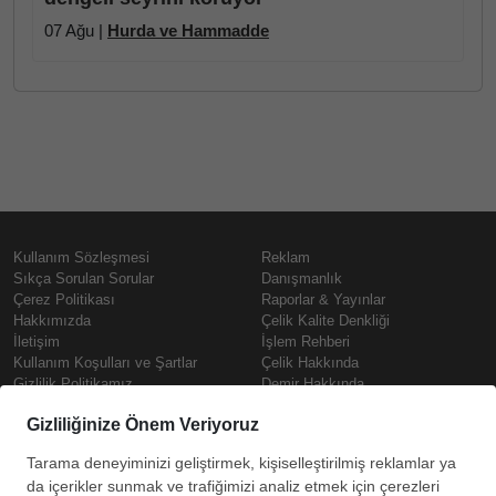
07 Ağu |
Hurda ve Hammadde
Kullanım Sözleşmesi
Reklam
Sıkça Sorulan Sorular
Danışmanlık
Çerez Politikası
Raporlar & Yayınlar
Hakkımızda
Çelik Kalite Denkliği
İletişim
İşlem Rehberi
Kullanım Koşulları ve Şartlar
Çelik Hakkında
Gizlilik Politikamız
Demir Hakkında
KVKK
Prime
Çelik Fiyatları
Copyright © SteelOrbis Elektronik