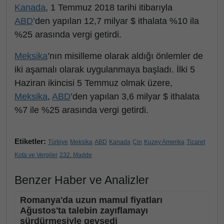
Kanada
, 1 Temmuz 2018 tarihi itibarıyla
ABD
’den yapılan 12,7 milyar $ ithalata %10 ila
%25 arasında vergi getirdi.
Meksika
’nın misilleme olarak aldığı önlemler de
iki aşamalı olarak uygulanmaya başladı. İlki 5
Haziran ikincisi 5 Temmuz olmak üzere,
Meksika
,
ABD
’den yapılan 3,6 milyar $ ithalata
%7 ile %25 arasında vergi getirdi.
Etiketler:
Türkiye
Meksika
ABD
Kanada
Çin
Kuzey Amerika
Ticaret
Kota ve Vergiler
232. Madde
Benzer Haber ve Analizler
Romanya'da uzun mamul fiyatları
Ağustos'ta talebin zayıflamayı
sürdürmesiyle gevşedi