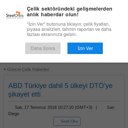
|
Türkçe
Giriş
Çelik sektöründeki gelişmelerden
anlık haberdar olun!
Menü
"İzin Ver" butonuna tıklayın; çelik fiyatları,
piyasa analizleri, tahmin raporları ve daha
fazlası ekranınıza gelsin.
Daha Sonra
İzin Ver
Ücretsiz Deneyin
<
Güncel Çelik Haberleri
ABD Türkiye dahil 5 ülkeyi DTÖ’ye
şikayet etti
Salı, 17 Temmuz 2018 10:27:20 (GMT+3) |
San
Diego
Sesli Oku