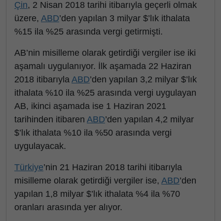
Çin
, 2 Nisan 2018 tarihi itibarıyla geçerli olmak
üzere,
ABD
’den yapılan 3 milyar $’lık ithalata
%15 ila %25 arasında vergi getirmişti.
AB’nin misilleme olarak getirdiği vergiler ise iki
aşamalı uygulanıyor. İlk aşamada 22 Haziran
2018 itibarıyla
ABD
’den yapılan 3,2 milyar $’lık
ithalata %10 ila %25 arasında vergi uygulayan
AB, ikinci aşamada ise 1 Haziran 2021
tarihinden itibaren
ABD
’den yapılan 4,2 milyar
$’lık ithalata %10 ila %50 arasında vergi
uygulayacak.
Türkiye
’nin 21 Haziran 2018 tarihi itibarıyla
misilleme olarak getirdiği vergiler ise,
ABD
’den
yapılan 1,8 milyar $’lık ithalata %4 ila %70
oranları arasında yer alıyor.