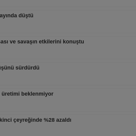
 ayında düştü
sası ve savaşın etkilerini konuştu
şüşünü sürdürdü
c üretimi beklenmiyor
 ikinci çeyreğinde %28 azaldı