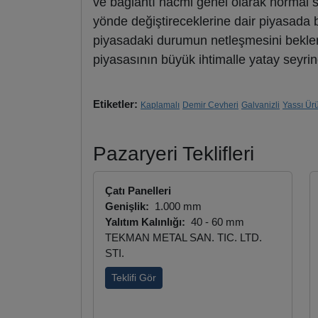
ve bağlantı hacmi genel olarak normal sevi
yönde değiştireceklerine dair piyasada b
piyasadaki durumun netleşmesini bekl
piyasasının büyük ihtimalle yatay seyr
Etiketler:
Kaplamalı
Demir Cevheri
Galvanizli
Yassı Ür
Pazaryeri Teklifleri
Çatı Panelleri
Genişlik:
1.000 mm
Yalıtım Kalınlığı:
40 - 60 mm
TEKMAN METAL SAN. TIC. LTD.
STI.
Teklifi Gör