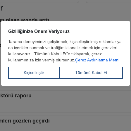
r
tı nisan ayında arttı
ş Ocak-Şubat döneminde düştü
m'da son 7 yılın en düşük seviyesinde
ektörü raporu
mleri gözden geçirdi