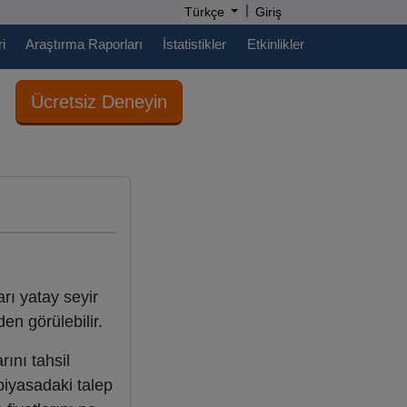
|
Türkçe
Giriş
i
Araştırma Raporları
İstatistikler
Etkinlikler
Ücretsiz Deneyin
arı yatay seyir
en görülebilir.
rını tahsil
piyasadaki talep