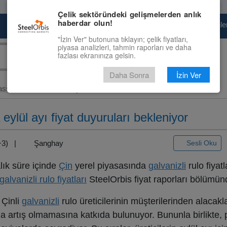
Çelik sektöründeki gelişmelerden anlık
haberdar olun!
Pazaryeri
Çelik Piyasası
Fiyat Tahminler
"İzin Ver" butonuna tıklayın; çelik fiyatları,
piyasa analizleri, tahmin raporları ve daha
fazlası ekranınıza gelsin.
Daha Sonra
İzin Ver
assı Ürünler ve Slab
> Çin...
 eylül ayı fiyat duyuruları bekleniyor
T+3) |
Şanghay
Sesli Oku
lık süre içinde
Çin
yerel piyasasında
galvanizli
rulo fiyatl
lvanizli rulo fiyatları
SteelOrbis fiyat raporları bölümünd
 Çinli
galvanizli
rulo üreticilerinin müşterilerinden alacakla
rda artış olmamasına katkıda bulunuyor. Bununla birlikte, 