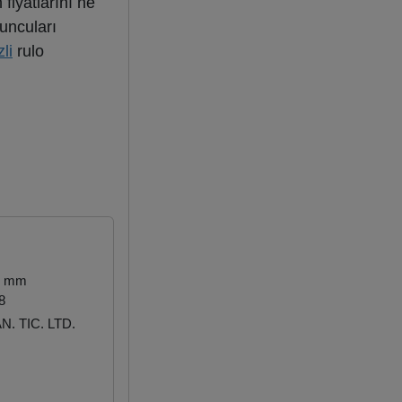
 fiyatlarını ne
yuncuları
li
rulo
 mm
8
. TIC. LTD.