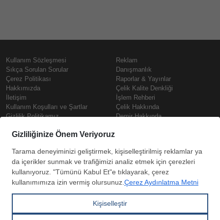
Kullanım Sözleşmesi
Reklam
Sıkça Sorulan Sorular
Danışmanlık
Çerez Politikası
Raporlar & Yayınlar
Hakkımızda
Çelik Kalite Denkliği
İletişim
İşlem Rehberi
Kullanım Koşulları ve Şartlar
Çelik Hakkında
Gizlilik Politikamız
Demir Hakkında
KVKK
Prime
Çelik Fiyatları
Copyright © SteelOrbis Elektronik
Pazaryeri A.Ş.
Demir Fiyatları
Tüm hakları saklıdır
Güncel Hurda Fiyatları
Filmaşin Fiyatları
HRC Fiyatları
Abone
Kredi Kartı ile
Boyalı Rulo Sac Fiyatları
ol
Ödeme
Kutu Profil Fiyatları