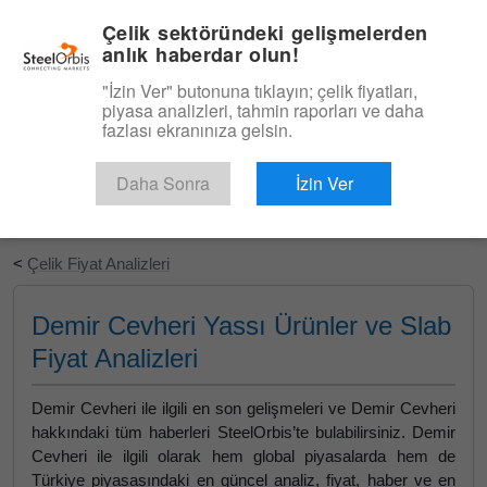
|
Türkçe
Giriş
Çelik sektöründeki gelişmelerden
anlık haberdar olun!
Menü
"İzin Ver" butonuna tıklayın; çelik fiyatları,
piyasa analizleri, tahmin raporları ve daha
fazlası ekranınıza gelsin.
Daha Sonra
İzin Ver
Ücretsiz Deneyin
<
Çelik Fiyat Analizleri
Demir Cevheri Yassı Ürünler ve Slab
Fiyat Analizleri
Demir Cevheri ile ilgili en son gelişmeleri ve Demir Cevheri
hakkındaki tüm haberleri SteelOrbis’te bulabilirsiniz. Demir
Cevheri ile ilgili olarak hem global piyasalarda hem de
Türkiye piyasasındaki en güncel analiz, fiyat, haber ve en