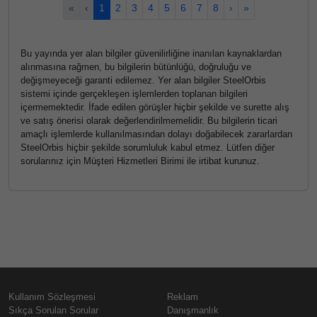
«
‹
1
2
3
4
5
6
7
8
›
»
Bu yayında yer alan bilgiler güvenilirliğine inanılan kaynaklardan
alınmasına rağmen, bu bilgilerin bütünlüğü, doğruluğu ve
değişmeyeceği garanti edilemez. Yer alan bilgiler SteelOrbis
sistemi içinde gerçekleşen işlemlerden toplanan bilgileri
içermemektedir. İfade edilen görüşler hiçbir şekilde ve surette alış
ve satış önerisi olarak değerlendirilmemelidir. Bu bilgilerin ticari
amaçlı işlemlerde kullanılmasından dolayı doğabilecek zararlardan
SteelOrbis hiçbir şekilde sorumluluk kabul etmez. Lütfen diğer
sorularınız için Müşteri Hizmetleri Birimi ile irtibat kurunuz.
Kullanım Sözleşmesi
Reklam
Sıkça Sorulan Sorular
Danışmanlık