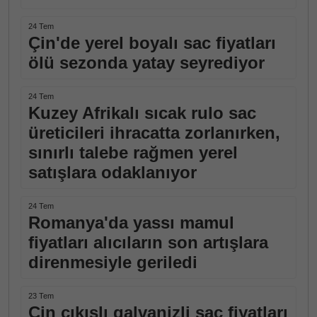
24 Tem
Çin'de yerel boyalı sac fiyatları
ölü sezonda yatay seyrediyor
24 Tem
Kuzey Afrikalı sıcak rulo sac
üreticileri ihracatta zorlanırken,
sınırlı talebe rağmen yerel
satışlara odaklanıyor
24 Tem
Romanya'da yassı mamul
fiyatları alıcıların son artışlara
direnmesiyle geriledi
23 Tem
Çin çıkışlı galvanizli sac fiyatları