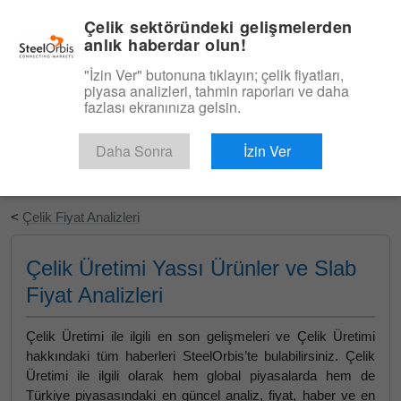
|
Türkçe
Giriş
Çelik sektöründeki gelişmelerden
anlık haberdar olun!
Menü
"İzin Ver" butonuna tıklayın; çelik fiyatları,
piyasa analizleri, tahmin raporları ve daha
fazlası ekranınıza gelsin.
Daha Sonra
İzin Ver
Ücretsiz Deneyin
<
Çelik Fiyat Analizleri
Çelik Üretimi Yassı Ürünler ve Slab
Fiyat Analizleri
Çelik Üretimi ile ilgili en son gelişmeleri ve Çelik Üretimi
hakkındaki tüm haberleri SteelOrbis’te bulabilirsiniz. Çelik
Üretimi ile ilgili olarak hem global piyasalarda hem de
Türkiye piyasasındaki en güncel analiz, fiyat, haber ve en