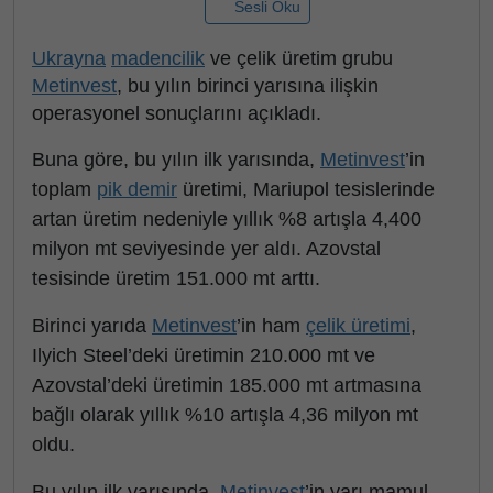
Sesli Oku
Ukrayna
madencilik
ve çelik üretim grubu
Metinvest
, bu yılın birinci yarısına ilişkin
operasyonel sonuçlarını açıkladı.
Buna göre, bu yılın ilk yarısında,
Metinvest
’in
toplam
pik demir
üretimi, Mariupol tesislerinde
artan üretim nedeniyle yıllık %8 artışla 4,400
milyon mt seviyesinde yer aldı. Azovstal
tesisinde üretim 151.000 mt arttı.
Birinci yarıda
Metinvest
’in ham
çelik üretimi
,
Ilyich Steel’deki üretimin 210.000 mt ve
Azovstal’deki üretimin 185.000 mt artmasına
bağlı olarak yıllık %10 artışla 4,36 milyon mt
oldu.
Bu yılın ilk yarısında,
Metinvest
’in yarı mamul