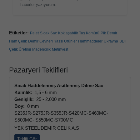
haberler yazıyorum.
Etiketler:
Pelet
Sıcak Sac
Koklaşabilir Taş Kömürü
Pik Demir
Ham Çelik
Demir Cevheri
Yassı Ürünler
Hammaddeler
Ukrayna
BDT
Çelik Üretimi
Madencilik
Metinvest
Pazaryeri Teklifleri
Sıcak Haddelenmiş Asitlenmiş Dilme Sac
Kalınlık:
1,5 - 6 mm
Genişlik:
25 - 2.000 mm
Boy:
0 mm
S235JR-S275JR-S355JR-S420MC-S460MC-
S500MC- S550MC-S700MC
YEK STEEL DEMIR CELIK A.S
Teklifi Gör