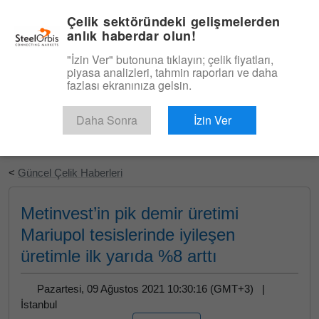
|
Türkçe
Giriş
Çelik sektöründeki gelişmelerden
anlık haberdar olun!
Menü
"İzin Ver" butonuna tıklayın; çelik fiyatları,
piyasa analizleri, tahmin raporları ve daha
fazlası ekranınıza gelsin.
Daha Sonra
İzin Ver
Ücretsiz Deneyin
<
Güncel Çelik Haberleri
Metinvest’in pik demir üretimi
Mariupol tesislerinde iyileşen
üretimle ilk yarıda %8 arttı
Pazartesi, 09 Ağustos 2021 10:30:16 (GMT+3) |
İstanbul