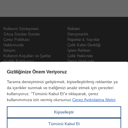
Kullanım Sözleşmesi
Reklam
Sıkça Sorulan Sorular
Danışmanlık
Çerez Politikası
Raporlar & Yayınlar
Hakkımızda
Çelik Kalite Denkliği
İletişim
İşlem Rehberi
Kullanım Koşulları ve Şartlar
Çelik Hakkında
Gizlilik Politikamız
Demir Hakkında
KVKK
Prime
Çelik Fiyatları
Copyright © SteelOrbis Elektronik
Pazaryeri A.Ş.
Demir Fiyatları
Tüm hakları saklıdır
Güncel Hurda Fiyatları
Filmaşin Fiyatları
HRC Fiyatları
Abone
Kredi Kartı ile
Boyalı Rulo Sac Fiyatları
ol
Ödeme
Kutu Profil Fiyatları
Trapez Sac Fiyatları