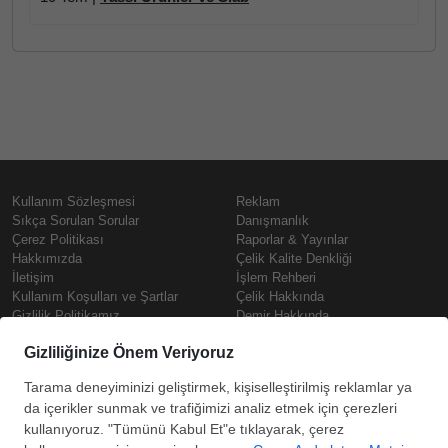
Kullanım Sözleşmesi
Reklam
Sıkça Sorulan Sorular
Danışmanlık
Çerez Politikası
Raporlar & Yayınlar
Hakkımızda
Çelik Kalite Denkliği
İletişim
İşlem Rehberi
Kullanım Koşulları ve Şartlar
Çelik Hakkında
Gizlilik Politikamız
Demir Hakkında
KVKK
Prime
Çelik Fiyatları
Copyright © SteelOrbis Elektronik
Pazaryeri A.Ş.
Demir Fiyatları
Tüm hakları saklıdır
Güncel Hurda Fiyatları