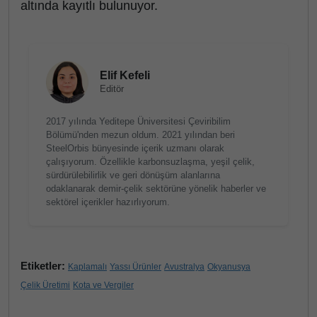
altında kayıtlı bulunuyor.
Elif Kefeli
Editör
2017 yılında Yeditepe Üniversitesi Çeviribilim
Bölümü'nden mezun oldum. 2021 yılından beri
SteelOrbis bünyesinde içerik uzmanı olarak
çalışıyorum. Özellikle karbonsuzlaşma, yeşil çelik,
sürdürülebilirlik ve geri dönüşüm alanlarına
odaklanarak demir-çelik sektörüne yönelik haberler ve
sektörel içerikler hazırlıyorum.
Etiketler:
Kaplamalı
Yassı Ürünler
Avustralya
Okyanusya
Çelik Üretimi
Kota ve Vergiler