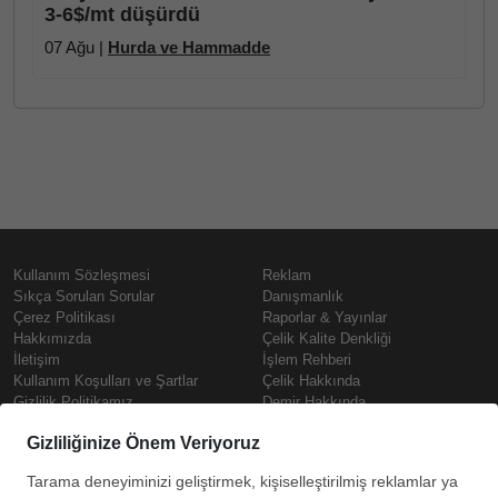
3-6$/mt düşürdü
07 Ağu |
Hurda ve Hammadde
Kullanım Sözleşmesi
Reklam
Sıkça Sorulan Sorular
Danışmanlık
Çerez Politikası
Raporlar & Yayınlar
Hakkımızda
Çelik Kalite Denkliği
İletişim
İşlem Rehberi
Kullanım Koşulları ve Şartlar
Çelik Hakkında
Gizlilik Politikamız
Demir Hakkında
KVKK
Prime