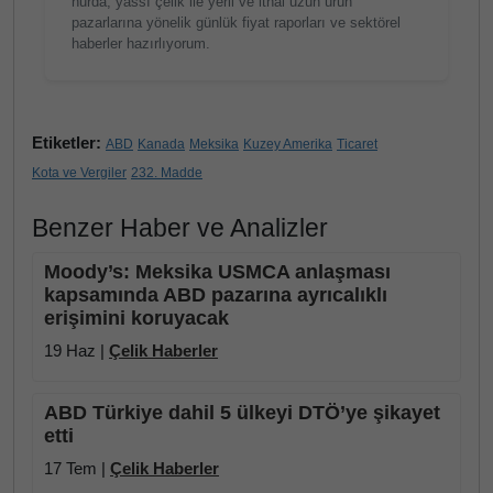
hurda, yassı çelik ile yerli ve ithal uzun ürün
pazarlarına yönelik günlük fiyat raporları ve sektörel
haberler hazırlıyorum.
Etiketler:
ABD
Kanada
Meksika
Kuzey Amerika
Ticaret
Kota ve Vergiler
232. Madde
Benzer Haber ve Analizler
Moody’s: Meksika USMCA anlaşması
kapsamında ABD pazarına ayrıcalıklı
erişimini koruyacak
19 Haz |
Çelik Haberler
ABD Türkiye dahil 5 ülkeyi DTÖ’ye şikayet
etti
17 Tem |
Çelik Haberler