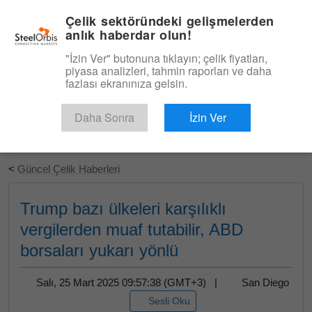
|
Türkçe
Giriş
Çelik sektöründeki gelişmelerden
anlık haberdar olun!
Menü
"İzin Ver" butonuna tıklayın; çelik fiyatları,
piyasa analizleri, tahmin raporları ve daha
fazlası ekranınıza gelsin.
Daha Sonra
İzin Ver
Ücretsiz Deneyin
<
Güncel Çelik Haberleri
Trump bazı ülkeleri karşılıklı
vergilerden muaf tutabilir, ABD
borsaları yukarı yönlü
Salı, 25 Mart 2025 09:57:38 (GMT+3) |
San Diego
Sesli Oku