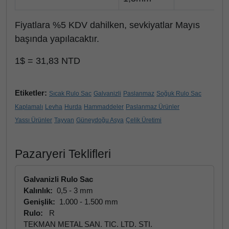
Fiyatlara %5 KDV dahilken, sevkiyatlar Mayıs
başında yapılacaktır.
1$ = 31,83 NTD
Etiketler:
Sıcak Rulo Sac
Galvanizli
Paslanmaz
Soğuk Rulo Sac
Kaplamalı
Levha
Hurda
Hammaddeler
Paslanmaz Ürünler
Yassı Ürünler
Tayvan
Güneydoğu Asya
Çelik Üretimi
Pazaryeri Teklifleri
Galvanizli Rulo Sac
Kalınlık:
0,5 - 3 mm
Genişlik:
1.000 - 1.500 mm
Rulo:
R
TEKMAN METAL SAN. TIC. LTD. STI.