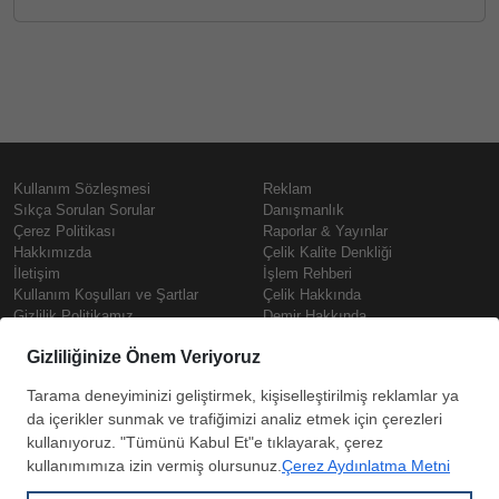
Kullanım Sözleşmesi
Reklam
Sıkça Sorulan Sorular
Danışmanlık
Çerez Politikası
Raporlar & Yayınlar
Hakkımızda
Çelik Kalite Denkliği
İletişim
İşlem Rehberi
Kullanım Koşulları ve Şartlar
Çelik Hakkında
Gizlilik Politikamız
Demir Hakkında
KVKK
Prime
Çelik Fiyatları
Copyright © SteelOrbis Elektronik
Pazaryeri A.Ş.
Demir Fiyatları
Tüm hakları saklıdır
Güncel Hurda Fiyatları
Filmaşin Fiyatları