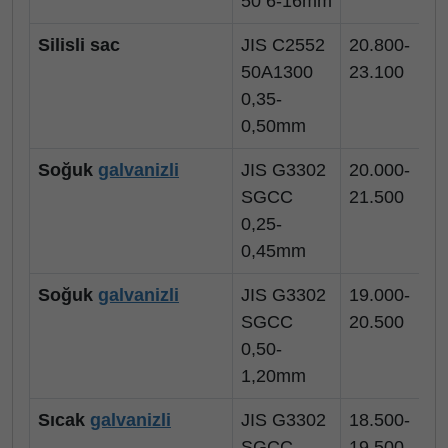
50 6-16mm
Silisli sac
JIS C2552
20.800-
50A1300
23.100
0,35-
0,50mm
Soğuk
galvanizli
JIS G3302
20.000-
SGCC
21.500
0,25-
0,45mm
Soğuk
galvanizli
JIS G3302
19.000-
SGCC
20.500
0,50-
1,20mm
Sıcak
galvanizli
JIS G3302
18.500-
SGCC
19.500