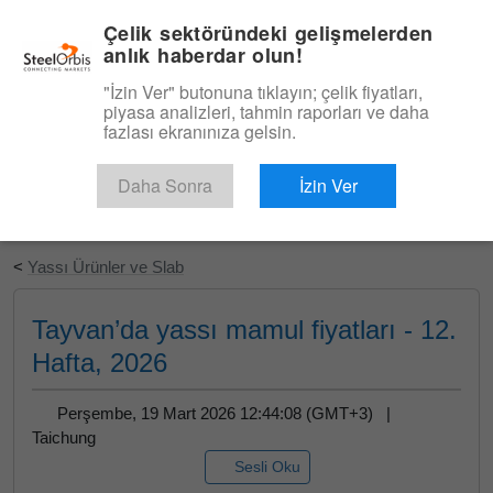
|
Türkçe
Giriş
Çelik sektöründeki gelişmelerden
anlık haberdar olun!
Menü
"İzin Ver" butonuna tıklayın; çelik fiyatları,
piyasa analizleri, tahmin raporları ve daha
fazlası ekranınıza gelsin.
Daha Sonra
İzin Ver
Ücretsiz Deneyin
<
Yassı Ürünler ve Slab
Tayvan’da yassı mamul fiyatları - 12.
Hafta, 2026
Perşembe, 19 Mart 2026 12:44:08 (GMT+3) |
Taichung
Sesli Oku