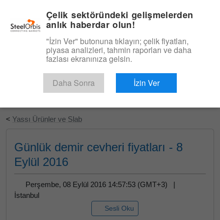
|
Türkçe
Giriş
Çelik sektöründeki gelişmelerden
anlık haberdar olun!
Menü
"İzin Ver" butonuna tıklayın; çelik fiyatları,
piyasa analizleri, tahmin raporları ve daha
fazlası ekranınıza gelsin.
Daha Sonra
İzin Ver
Ücretsiz Deneyin
<
Yassı Ürünler ve Slab
Günlük demir cevheri fiyatları - 8
Eylül 2016
Perşembe, 08 Eylül 2016 14:57:53 (GMT+3) |
İstanbul
Sesli Oku