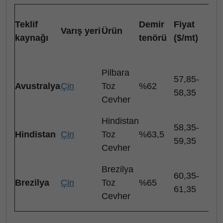
G
Teklif
Demir
Fiyat
fi
Varış yeri
Ürün
kaynağı
tenörü
($/mt)
d
($
Pilbara
57,85-
Avustralya
Çin
Toz
%62
-0
58,35
Cevher
Hindistan
58,35-
Hindistan
Çin
Toz
%63,5
-0
59,35
Cevher
Brezilya
60,35-
Brezilya
Çin
Toz
%65
-0
61,35
Cevher