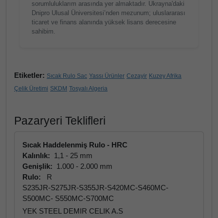
sorumluluklarım arasında yer almaktadır. Ukrayna'daki
Dnipro Ulusal Üniversitesi’nden mezunum; uluslararası
ticaret ve finans alanında yüksek lisans derecesine
sahibim.
Etiketler:
Sıcak Rulo Sac
Yassı Ürünler
Cezayir
Kuzey Afrika
Çelik Üretimi
SKDM
Tosyalı Algeria
Pazaryeri Teklifleri
Sıcak Haddelenmiş Rulo - HRC
Kalınlık:
1,1 - 25 mm
Genişlik:
1.000 - 2.000 mm
Rulo:
R
S235JR-S275JR-S355JR-S420MC-S460MC-
S500MC- S550MC-S700MC
YEK STEEL DEMIR CELIK A.S