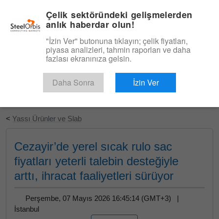
|
Türkçe
Giriş
Çelik sektöründeki gelişmelerden
anlık haberdar olun!
Menü
"İzin Ver" butonuna tıklayın; çelik fiyatları,
piyasa analizleri, tahmin raporları ve daha
fazlası ekranınıza gelsin.
Daha Sonra
İzin Ver
Ücretsiz Deneyin
<
Yassı Ürünler ve Slab
Cezayir’de yerel sıcak rulo sac
fiyatları yeterli talebin desteğiyle
arttı, ihracat faaliyetleri sürüyor
Perşembe, 07 Mayıs 2026 16:45:14 (GMT+3) |
İstanbul