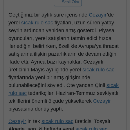
Sesli Oku
Geçtiğimiz bir aylık süre içerisinde
Cezayir
’de
yerel
sıcak rulo sac
fiyatları, uzun süren yatay
seyrin ardından yeniden artış gösterdi. Piyasa
oyuncuları, yerel satışların tatmin edici hızda
ilerlediğini belirtirken, özellikle Avrupa’ya ihracat
satışlarına ilişkin pazarlıkların de devam ettiğini
ifade etti. Ayrıca bazı kaynaklar, Cezayirli
üreticinin Mayıs ayı içinde yerel
sıcak rulo sac
fiyatlarında yeni bir artış girişiminde
bulunabileceğini söyledi. Öte yandan Çinli
sıcak
rulo sac
tedarikçileri Haziran-Temmuz sevkiyatlı
tekliflerini önemli ölçüde yükselterek
Cezayir
piyasasına dönüş yaptı.
Cezayir
’in tek
sıcak rulo sac
üreticisi Tosyalı
Algerie, son iki haftada yerel
sıcak rulo sac