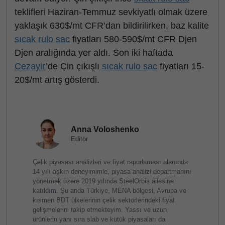
teklifleri Haziran-Temmuz sevkiyatlı olmak üzere
yaklaşık 630$/mt CFR’dan bildirilirken, baz kalite
sıcak rulo sac
fiyatları 580-590$/mt CFR Djen
Djen aralığında yer aldı. Son iki haftada
Cezayir
’de Çin çıkışlı
sıcak rulo sac
fiyatları 15-
20$/mt artış gösterdi.
Anna Voloshenko
Editör
Çelik piyasası analizleri ve fiyat raporlaması alanında
14 yılı aşkın deneyimimle, piyasa analizi departmanını
yönetmek üzere 2019 yılında SteelOrbis ailesine
katıldım. Şu anda Türkiye, MENA bölgesi, Avrupa ve
kısmen BDT ülkelerinin çelik sektörlerindeki fiyat
gelişmelerini takip etmekteyim. Yassı ve uzun
ürünlerin yanı sıra slab ve kütük piyasaları da