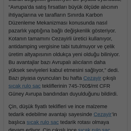
“Avrupa’da satış fırsatları büyük ölçüde alıcının
ihtiyaçlarına ve tarafların Sınırda Karbon
Düzenleme Mekanizması konusunda nasıl
pazarlık yaptığına bağlı değişkenlik gösteriyor.
Kotanın tamamını Cezayirli üretici kullanıyor,
antidamping vergisine tabi tutulmuyor ve çelik
üretim altyapısının oldukça yeni olduğu biliniyor.
Bu avantajlar bazı Avrupalı alıcıların daha
yüksek seviyeleri kabul etmesini sağlıyor,” dedi.
Bazı piyasa oyuncuları bu hafta
Cezayir
çıkışlı
sıcak rulo sac
tekliflerinin 745-760$/mt CFR
Güney Avrupa bandından duyulduğunu bildirdi.
Çin, düşük fiyatlı teklifleri ve ince malzeme
tedarik edebilme avantajı sayesinde
Cezayir
’in
başlıca
sıcak rulo sac
tedarik rotası olmaya
devam ediyor. Çin çıkışlı ince
sıcak rulo sac