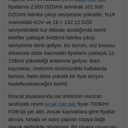
fiyatlarını 2.000 DZD/mt artırarak 101.500
DZD/mt fabrika çıkışı seviyesine yükseltti. %19
oranındaki KDV ve 1$ = 132,12 DZD
seviyesindeki kur dikkate alındığında resmi
teklifler yaklaşık 645$/mt fabrika çıkışı
seviyesine denk geliyor. Bu durum, söz konusu
dönemde dolar bazındaki fiyatların yaklaşık 12-
13$/mt yükseldiği anlamına geliyor. Bazı
kaynaklar, üreticinin önümüzdeki haftalarda
benzer, hatta daha yüksek bir fiyat artışını
hedefleyebileceğini belirtti.
İhracat piyasasında ise üreticinin Haziran
sevkiyatlı resmi
sıcak rulo sac
fiyatı 700$/mt
FOB’da yer aldı. Ancak kaynaklara göre fiyatlar
alıcıya, tonaja ve satış yapılan rotaya bağlı
olarak değişiklik gösteriyor. Bir piyasa oyuncusu,