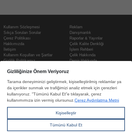
Kullanım Sözleşmesi
Reklam
Sıkça Sorulan Sorular
Danışmanlık
Çerez Politikası
Raporlar & Yayınlar
Hakkımızda
Çelik Kalite Denkliği
İletişim
İşlem Rehberi
Kullanım Koşulları ve Şartlar
Çelik Hakkında
Gizlilik Politikamız
Demir Hakkında
KVKK
Prime
Çelik Fiyatları
Copyright © SteelOrbis Elektronik
Pazaryeri A.Ş.
Demir Fiyatları
Tüm hakları saklıdır
Güncel Hurda Fiyatları
Filmaşin Fiyatları
HRC Fiyatları
Abone
Kredi Kartı ile
Boyalı Rulo Sac Fiyatları
ol
Ödeme
Kutu Profil Fiyatları
Trapez Sac Fiyatları