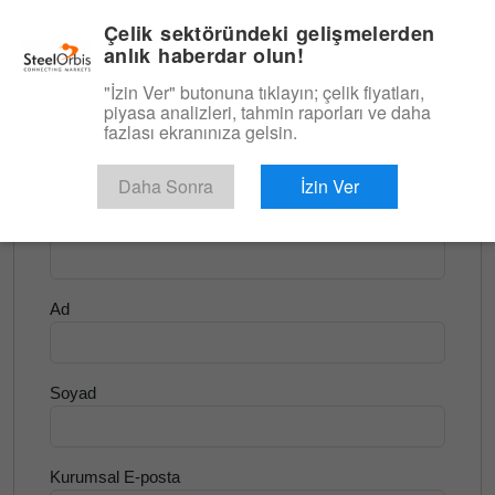
|
Türkçe
Giriş
Çelik sektöründeki gelişmelerden
anlık haberdar olun!
Menü
"İzin Ver" butonuna tıklayın; çelik fiyatları,
piyasa analizleri, tahmin raporları ve daha
<
Hurda ve Hammadde
fazlası ekranınıza gelsin.
Ücretsiz Deneyin
Daha Sonra
İzin Ver
Şirket Adı
Ad
Soyad
Kurumsal E-posta