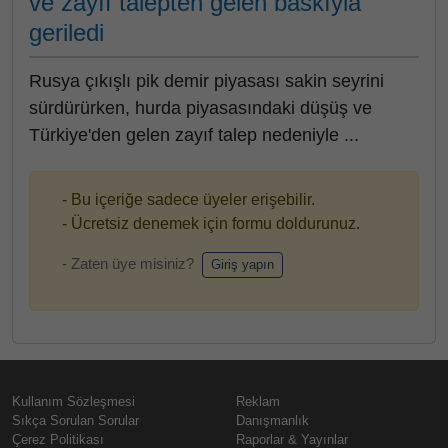
ve zayıf talepten gelen baskıyla
geriledi
Rusya çıkışlı pik demir piyasası sakin seyrini
sürdürürken, hurda piyasasındaki düşüş ve
Türkiye'den gelen zayıf talep nedeniyle ...
- Bu içeriğe sadece üyeler erişebilir.
- Ücretsiz denemek için formu doldurunuz.
- Zaten üye misiniz?
Giriş yapın
Kullanım Sözleşmesi
Reklam
Sıkça Sorulan Sorular
Danışmanlık
Çerez Politikası
Raporlar & Yayınlar