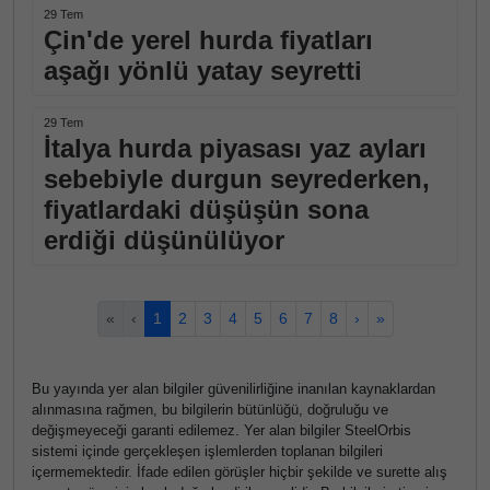
29 Tem
Çin'de yerel hurda fiyatları
aşağı yönlü yatay seyretti
29 Tem
İtalya hurda piyasası yaz ayları
sebebiyle durgun seyrederken,
fiyatlardaki düşüşün sona
erdiği düşünülüyor
«
‹
1
2
3
4
5
6
7
8
›
»
Bu yayında yer alan bilgiler güvenilirliğine inanılan kaynaklardan
alınmasına rağmen, bu bilgilerin bütünlüğü, doğruluğu ve
değişmeyeceği garanti edilemez. Yer alan bilgiler SteelOrbis
sistemi içinde gerçekleşen işlemlerden toplanan bilgileri
içermemektedir. İfade edilen görüşler hiçbir şekilde ve surette alış