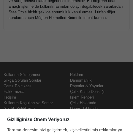
ve satış önerisi olarak değerlendirilmemelidir. Bu bilgilerin ticari
amaçlı işlemlerde kullanılmasından dolayı doğabilecek zararlardan
SteelOrbis hiçbir şekilde sorumluluk kabul etmez. Lütfen diğer
sorularınız için Müşteri Hizmetleri Birimi ile irtibat kurunuz.
Kullanım Sözleşmesi
Reklam
Sıkça Sorulan Sorular
Danışmanlık
Çerez Politikası
Raporlar & Yayınlar
Hakkımızda
Çelik Kalite Denkliği
İletişim
İşlem Rehberi
Kullanım Koşulları ve Şartlar
Çelik Hakkında
Gizlilik Politikamız
Demir Hakkında
KVKK
Prime