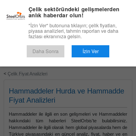
|
Türkçe
Giriş
Çelik sektöründeki gelişmelerden
anlık haberdar olun!
Menü
"İzin Ver" butonuna tıklayın; çelik fiyatları,
piyasa analizleri, tahmin raporları ve daha
fazlası ekranınıza gelsin.
Daha Sonra
İzin Ver
Ücretsiz Deneyin
<
Çelik Fiyat Analizleri
Hammaddeler Hurda ve Hammadde
Fiyat Analizleri
Hammaddeler ile ilgili en son gelişmeleri ve Hammaddeler
hakkındaki tüm haberleri SteelOrbis’te bulabilirsiniz.
Hammaddeler ile ilgili olarak hem global piyasalarda hem de
Türkiye piyasasındaki en güncel analiz, fiyat, haber ve en