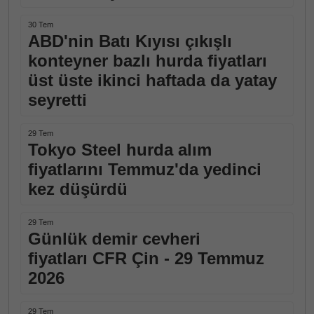
30 Tem
ABD'nin Batı Kıyısı çıkışlı
konteyner bazlı hurda fiyatları
üst üste ikinci haftada da yatay
seyretti
29 Tem
Tokyo Steel hurda alım
fiyatlarını Temmuz'da yedinci
kez düşürdü
29 Tem
Günlük demir cevheri
fiyatları CFR Çin - 29 Temmuz
2026
29 Tem