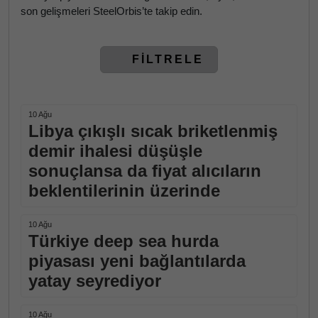
son gelişmeleri SteelOrbis’te takip edin.
FİLTRELE
10 Ağu
Libya çıkışlı sıcak briketlenmiş
demir ihalesi düşüşle
sonuçlansa da fiyat alıcıların
beklentilerinin üzerinde
10 Ağu
Türkiye deep sea hurda
piyasası yeni bağlantılarda
yatay seyrediyor
10 Ağu