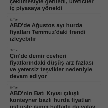
çekilmesiyle geriledi, üreticiler
iç piyasaya yöneldi
31 Tem
ABD'de Ağustos ayı hurda
fiyatları Temmuz'daki trendi
izleyebilir
30 Tem
Çin'de demir cevheri
fiyatlarındaki düşüş arz fazlası
ve yetersiz teşvikler nedeniyle
devam ediyor
30 Tem
ABD'nin Batı Kıyısı çıkışlı
konteyner bazlı hurda fiyatları
üst üste ikinci haftada da yatay