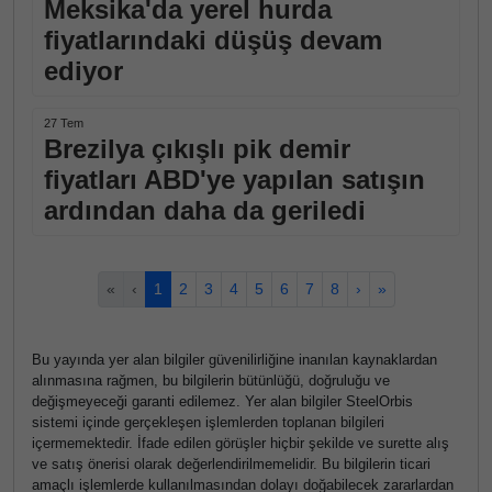
Meksika'da yerel hurda
fiyatlarındaki düşüş devam
ediyor
27 Tem
Brezilya çıkışlı pik demir
fiyatları ABD'ye yapılan satışın
ardından daha da geriledi
«
‹
1
2
3
4
5
6
7
8
›
»
Bu yayında yer alan bilgiler güvenilirliğine inanılan kaynaklardan
alınmasına rağmen, bu bilgilerin bütünlüğü, doğruluğu ve
değişmeyeceği garanti edilemez. Yer alan bilgiler SteelOrbis
sistemi içinde gerçekleşen işlemlerden toplanan bilgileri
içermemektedir. İfade edilen görüşler hiçbir şekilde ve surette alış
ve satış önerisi olarak değerlendirilmemelidir. Bu bilgilerin ticari
amaçlı işlemlerde kullanılmasından dolayı doğabilecek zararlardan