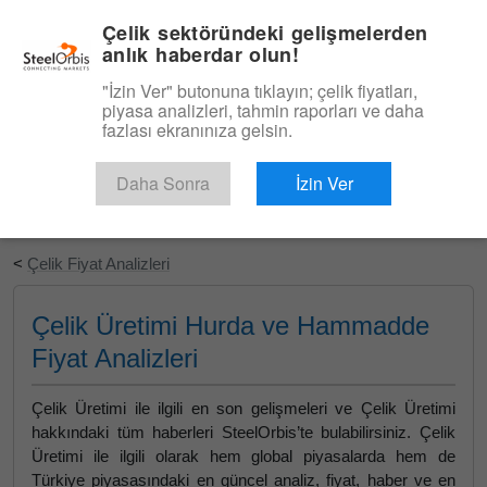
|
Türkçe
Giriş
Çelik sektöründeki gelişmelerden
anlık haberdar olun!
Menü
"İzin Ver" butonuna tıklayın; çelik fiyatları,
piyasa analizleri, tahmin raporları ve daha
fazlası ekranınıza gelsin.
Daha Sonra
İzin Ver
Ücretsiz Deneyin
<
Çelik Fiyat Analizleri
Çelik Üretimi Hurda ve Hammadde
Fiyat Analizleri
Çelik Üretimi ile ilgili en son gelişmeleri ve Çelik Üretimi
hakkındaki tüm haberleri SteelOrbis’te bulabilirsiniz. Çelik
Üretimi ile ilgili olarak hem global piyasalarda hem de
Türkiye piyasasındaki en güncel analiz, fiyat, haber ve en