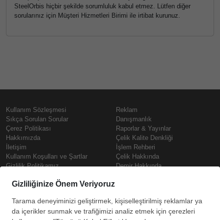
SteelOrbis hiçbir şekilde sorumluluk kabul etmez. Lütfen diğer
sorularınız için Müşteri Hizmetleri Birimi ile irtibat kurunuz.
Kullanım Sözleşmesi
Reklam
Sıkça Sorulan Sorular
Danışmanlık
Çerez Politikası
Raporlar & Yayınlar
Hakkımızda
Çelik Kalite Denkliği
İletişim
İşlem Rehberi
Kullanım Koşulları ve Şartlar
Çelik Hakkında
Gizlilik Politikamız
Demir Hakkında
KVKK
Prime
Çelik Fiyatları
Copyright © SteelOrbis Elektronik
Pazaryeri A.Ş.
Demir Fiyatları