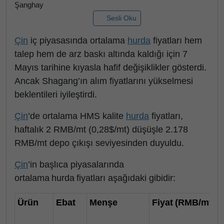
Şanghay
Sesli Oku
Çin
iç piyasasında ortalama
hurda
fiyatları hem
talep hem de arz baskı altında kaldığı için 7
Mayıs tarihine kıyasla hafif değişiklikler gösterdi.
Ancak Shagang’ın alım fiyatlarını yükselmesi
beklentileri iyileştirdi.
Çin
’de ortalama HMS kalite
hurda
fiyatları,
haftalık 2 RMB/mt (0,28$/mt) düşüşle 2.178
RMB/mt depo çıkışı seviyesinden duyuldu.
Çin
’in başlıca piyasalarında
ortalama hurda fiyatları aşağıdaki gibidir:
Ürün
Ebat
Menşe
Fiyat (RMB/mt)