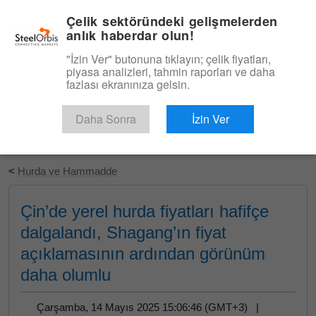
|
Türkçe
Giriş
Çelik sektöründeki gelişmelerden
anlık haberdar olun!
Menü
"İzin Ver" butonuna tıklayın; çelik fiyatları,
piyasa analizleri, tahmin raporları ve daha
fazlası ekranınıza gelsin.
Daha Sonra
İzin Ver
Ücretsiz Deneyin
<
Hurda ve Hammadde
Çin’de yerel hurda fiyatları hafifçe
dalgalandı, Shagang’ın fiyat
açıklamasının ardından görünüm
daha olumlu
Çarşamba, 14 Mayıs 2025 15:06:46 (GMT+3) |