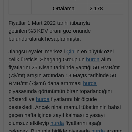
Ortalama
2.178
Fiyatlar 1 Mart 2022 tarihi itibarıyla
getirilen %3 KDV oranı göz önünde
bulundurularak hesaplanmıştır.
Jiangsu eyaleti merkezli
Çin
’in en büyük özel
çelik üreticisi Shagang Group’un
hurda
alım
fiyatlarını 25 Nisan tarihinde yaptığı 50 RMB/mt
(7$/mt) artışın ardından 13 Mayıs tarihinde 50
RMB/mt (7$/mt) daha artırması
hurda
piyasasında görünümün biraz toparlandığını
gösterdi ve
hurda
fiyatlarını bir ölçüde
destekledi. Ancak nihai mamul tüketiminin bahsi
geçen hafta içinde zayıf kalması piyasayı
olumsuz etkileyip
hurda
fiyatlarını aşağı
çekecek. Bununla birlikte piyasada
hurda
arzının