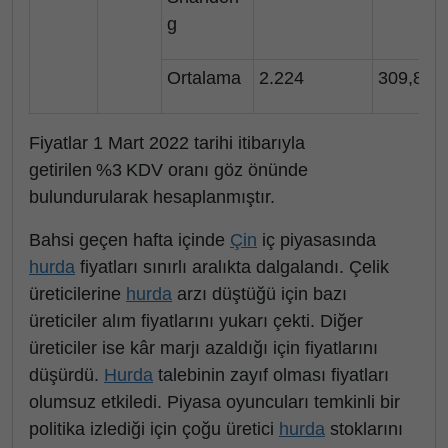
g
Ortalama
2.224
309,8
Fiyatlar 1 Mart 2022 tarihi itibarıyla
getirilen %3 KDV oranı göz önünde
bulundurularak hesaplanmıştır.
Bahsi geçen hafta içinde
Çin
iç piyasasında
hurda
fiyatları sınırlı aralıkta dalgalandı. Çelik
üreticilerine
hurda
arzı düştüğü için bazı
üreticiler alım fiyatlarını yukarı çekti. Diğer
üreticiler ise kâr marjı azaldığı için fiyatlarını
düşürdü.
Hurda
talebinin zayıf olması fiyatları
olumsuz etkiledi. Piyasa oyuncuları temkinli bir
politika izlediği için çoğu üretici
hurda
stoklarını