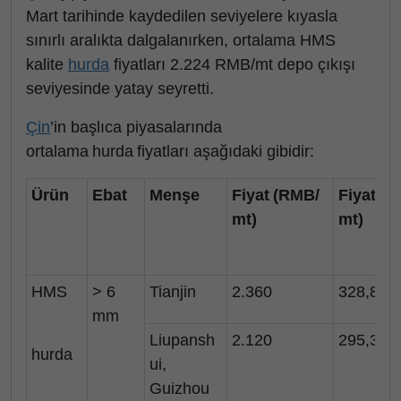
Mart tarihinde kaydedilen seviyelere kıyasla
sınırlı aralıkta dalgalanırken, ortalama HMS
kalite
hurda
fiyatları 2.224 RMB/mt depo çıkışı
seviyesinde yatay seyretti.
Çin
’in başlıca piyasalarında
ortalama hurda fiyatları aşağıdaki gibidir:
Ürün
Ebat
Menşe
Fiyat (RMB/
Fiyat ($/
mt)
mt)
HMS
> 6
Tianjin
2.360
328,8
mm
Liupansh
2.120
295,3
hurda
ui,
Guizhou