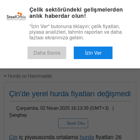
|
Türkçe
Giriş
Çelik sektöründeki gelişmelerden
anlık haberdar olun!
Menü
"İzin Ver" butonuna tıklayın; çelik fiyatları,
piyasa analizleri, tahmin raporları ve daha
fazlası ekranınıza gelsin.
Daha Sonra
İzin Ver
Ücretsiz Deneyin
<
Hurda ve Hammadde
Çin’de yerel hurda fiyatları değişmedi
Çarşamba, 02 Nisan 2025 16:13:39 (GMT+3) |
Şanghay
Sesli Oku
Çin
iç piyasasında ortalama
hurda
fiyatları 26