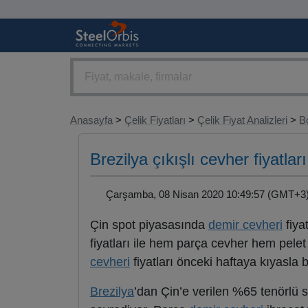
Anasayfa
>
Çelik Fiyatları
>
Çelik Fiyat Analizleri
>
B
Brezilya çıkışlı cevher fiyatlar
Çarşamba, 08 Nisan 2020 10:49:57 (GMT+
Çin spot piyasasında
demir cevheri
fiya
fiyatları ile hem parça cevher hem pele
cevheri
fiyatları önceki haftaya kıyasla bi
Brezilya
’dan Çin’e verilen %65 tenörlü 