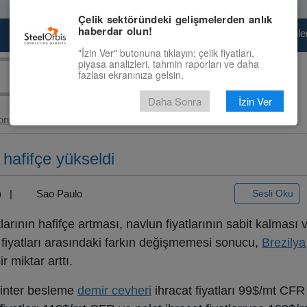
Çelik sektöründeki gelişmelerden anlık
haberdar olun!
Pazaryeri
Çelik Piyasası
Fiyat Tahminler
"İzin Ver" butonuna tıklayın; çelik fiyatları,
piyasa analizleri, tahmin raporları ve daha
fazlası ekranınıza gelsin.
Daha Sonra
İzin Ver
oru
> Brezilya...
ı hafifçe yükseldi
3) |
Sao Paulo
Sesli Oku
tlarının hafifçe artması, navlun fiyatlarının sabit kalması
t fiyatları arasındaki farkın değişmemesi sonucu,
Brezilya
r miktar arttı.
sinter besleme
demir cevheri
ihracat fiyatları 99$/mt CFR