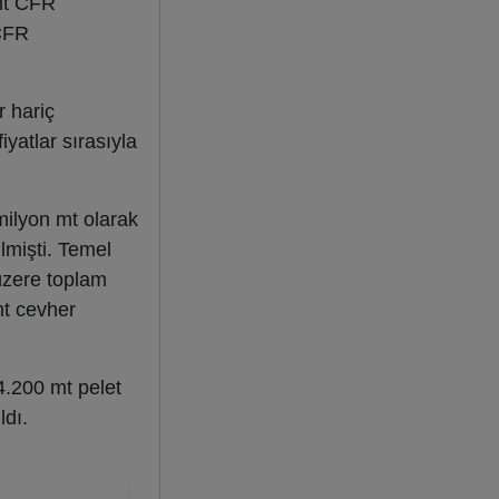
/mt CFR
 CFR
r hariç
yatlar sırasıyla
 milyon mt olarak
lmişti. Temel
üzere toplam
mt cevher
4.200 mt pelet
ldı.