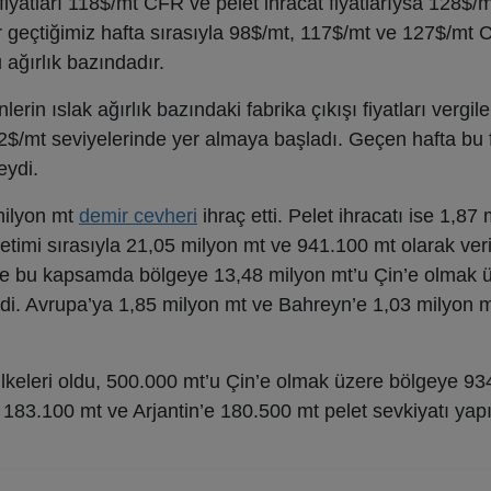
fiyatları 118$/mt CFR ve pelet ihracat fiyatlarıysa 128$
r geçtiğimiz hafta sırasıyla 98$/mt, 117$/mt ve 127$/mt
 ağırlık bazındadır.
rin ıslak ağırlık bazındaki fabrika çıkışı fiyatları vergile
2$/mt seviyelerinde yer almaya başladı. Geçen hafta bu fi
eydi.
milyon mt
demir cevheri
ihraç etti. Pelet ihracatı ise 1,87
etimi sırasıyla 21,05 milyon mt ve 941.100 mt olarak veri
 ve bu kapsamda bölgeye 13,48 milyon mt’u Çin’e olmak 
ldi. Avrupa’ya 1,85 milyon mt ve Bahreyn’e 1,03 milyon 
lkeleri oldu, 500.000 mt’u Çin’e olmak üzere bölgeye 93
 183.100 mt ve Arjantin’e 180.500 mt pelet sevkiyatı yapı