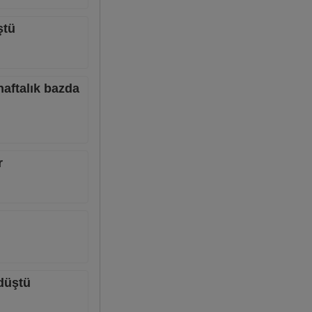
ştü
haftalık bazda
r
 düştü