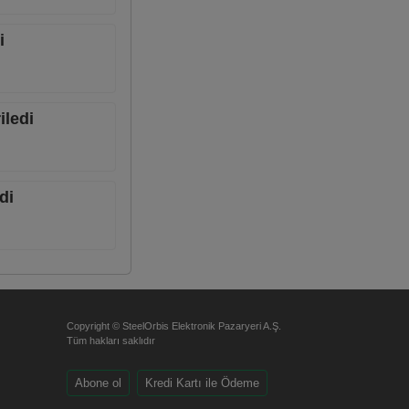
i
iledi
di
Copyright © SteelOrbis Elektronik Pazaryeri A.Ş.
Tüm hakları saklıdır
Abone ol
Kredi Kartı ile Ödeme