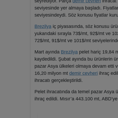
seyrediyor. Parça
demir cevheri
ihracat 
seviyesinde yer almaya başladı. Fiyatla
seviyesindeydi. Söz konusu fiyatlar kuru
Brezilya
iç piyasasında, söz konusu ürünle
yukarıdaki sırayla 73$/mt, 92$/mt ve 10
72$/mt, 91$/mt ve 101$/mt seviyelerind
Mart ayında
Brezilya
pelet hariç 19,84 
kaydedildi. Şubat ayında bu ürünlerin ür
pazar Asya ülkeleri olmaya devam etti
16,20 milyon mt
demir cevheri
ihraç edi
ihracatı gerçekleştirildi.
Pelet ihracatında da temel pazar Asya ü
ihraç edildi. Mısır’a 443.100 mt, ABD’ye