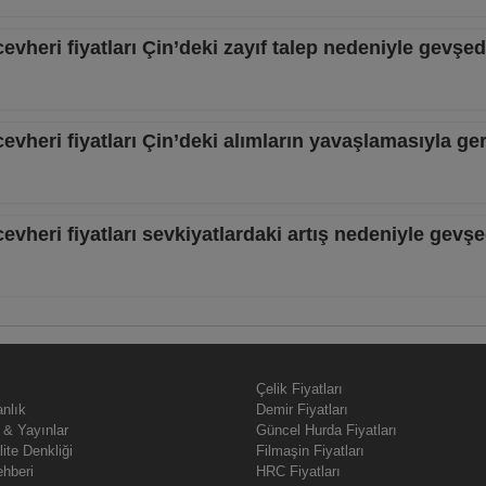
cevheri fiyatları Çin’deki zayıf talep nedeniyle gevşed
cevheri fiyatları Çin’deki alımların yavaşlamasıyla ger
cevheri fiyatları sevkiyatlardaki artış nedeniyle gevşe
Çelik Fiyatları
nlık
Demir Fiyatları
 & Yayınlar
Güncel Hurda Fiyatları
lite Denkliği
Filmaşin Fiyatları
ehberi
HRC Fiyatları