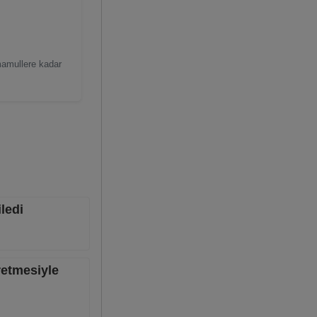
mamullere kadar
iledi
yretmesiyle