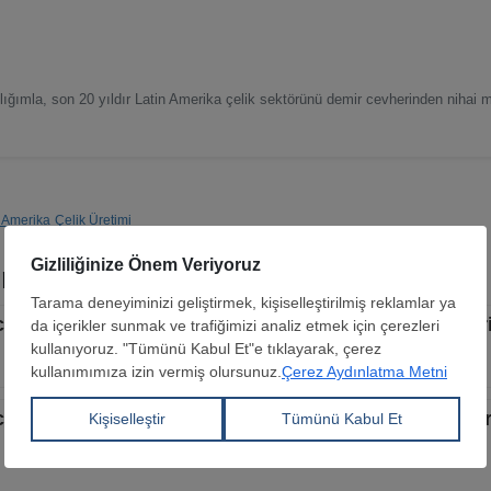
ımla, son 20 yıldır Latin Amerika çelik sektörünü demir cevherinden nihai 
 Amerika
Çelik Üretimi
r
cevheri fiyatları son bir yılın en düşük seviyesine ger
 cevheri fiyatları arz-talep görünümünün istikrarlı se