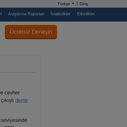
|
Türkçe
Giriş
i
Araştırma Raporları
İstatistikler
Etkinlikler
Ücretsiz Deneyin
 ve cevher
çıkışlı
demir
 seviyesinde