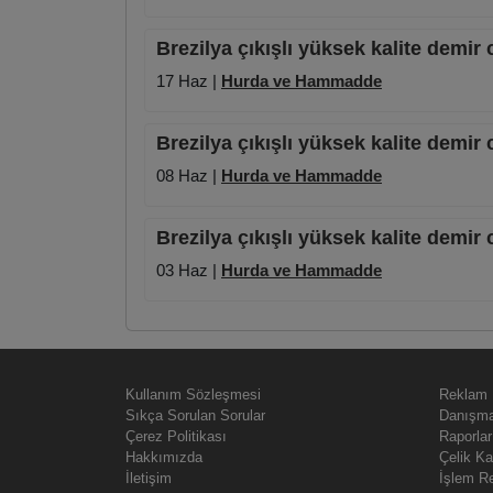
Brezilya çıkışlı yüksek kalite demir 
17 Haz |
Hurda ve Hammadde
Brezilya çıkışlı yüksek kalite demir 
08 Haz |
Hurda ve Hammadde
Brezilya çıkışlı yüksek kalite demir 
03 Haz |
Hurda ve Hammadde
Kullanım Sözleşmesi
Reklam
Sıkça Sorulan Sorular
Danışma
Çerez Politikası
Raporlar
Hakkımızda
Çelik Ka
İletişim
İşlem R