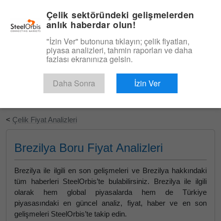
|
Türkçe
Giriş
Çelik sektöründeki gelişmelerden
anlık haberdar olun!
Menü
"İzin Ver" butonuna tıklayın; çelik fiyatları,
piyasa analizleri, tahmin raporları ve daha
fazlası ekranınıza gelsin.
Daha Sonra
İzin Ver
Ücretsiz Deneyin
<
Çelik Fiyat Analizleri
Brezilya Boru Fiyat Analizleri
Brezilya ile ilgili en son gelişmeleri ve Brezilya hakkındaki
tüm haberleri SteelOrbis’te bulabilirsiniz. Brezilya ile ilgili
olarak hem global piyasalarda hem de Türkiye
piyasasındaki en güncel analiz, fiyat, haber ve en son
gelişmeleri SteelOrbis’te takip edin.