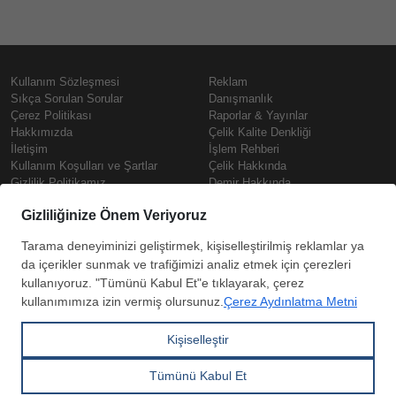
Kullanım Sözleşmesi
Reklam
Sıkça Sorulan Sorular
Danışmanlık
Çerez Politikası
Raporlar & Yayınlar
Hakkımızda
Çelik Kalite Denkliği
İletişim
İşlem Rehberi
Kullanım Koşulları ve Şartlar
Çelik Hakkında
Gizlilik Politikamız
Demir Hakkında
KVKK
Prime
Çelik Fiyatları
Copyright © SteelOrbis Elektronik
Pazaryeri A.Ş.
Demir Fiyatları
Tüm hakları saklıdır
Güncel Hurda Fiyatları
Filmaşin Fiyatları
HRC Fiyatları
Abone
Kredi Kartı ile
Boyalı Rulo Sac Fiyatları
ol
Ödeme
Kutu Profil Fiyatları
Trapez Sac Fiyatları